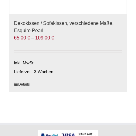
Dekokissen / Sofakissen, verschiedene Maße,
Esquire Pearl
65,00
€
–
109,00
€
inkl. MwSt.
Lieferzeit:
3 Wochen
Dieses
Details
Produkt
weist
mehrere
Varianten
auf.
Die
Optionen