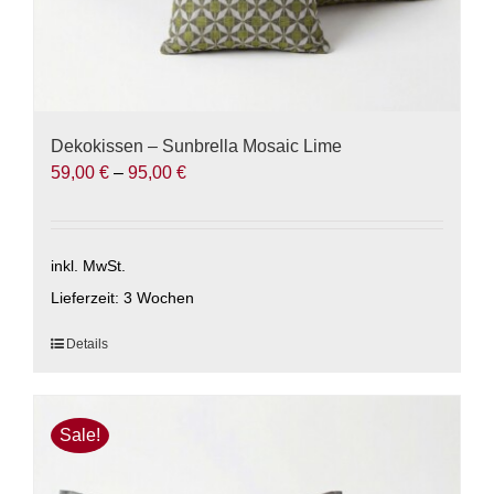
Dekokissen – Sunbrella Mosaic Lime
59,00
€
–
95,00
€
inkl. MwSt.
Lieferzeit:
3 Wochen
Dieses
Details
Produkt
weist
mehrere
Sale!
Varianten
auf.