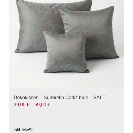
Die
Optionen
können
auf
der
Produktseite
gewählt
werden
Dekokissen – Sunbrella Cadiz blue – SALE
39,00
€
–
69,00
€
inkl. MwSt.