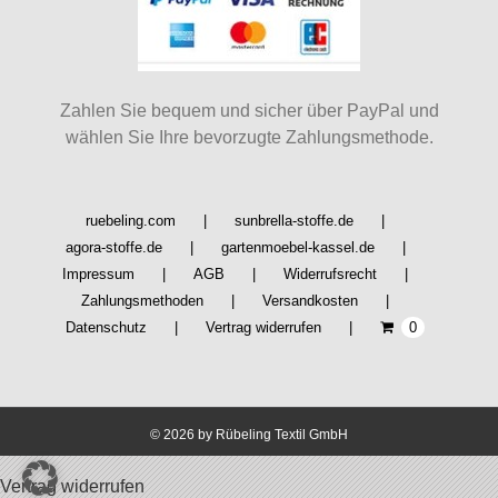
können
auf
der
Produktseite
Zahlen Sie bequem und sicher über PayPal und
gewählt
wählen Sie Ihre bevorzugte Zahlungsmethode.
werden
ruebeling.com
sunbrella-stoffe.de
agora-stoffe.de
gartenmoebel-kassel.de
Impressum
AGB
Widerrufsrecht
Zahlungsmethoden
Versandkosten
Datenschutz
Vertrag widerrufen
0
©
2026 by Rübeling Textil GmbH
Vertrag widerrufen