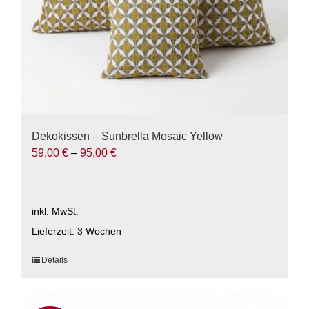
gewählt
werden
Dekokissen – Sunbrella Mosaic Yellow
59,00
€
–
95,00
€
inkl. MwSt.
Lieferzeit:
3 Wochen
Dieses
Details
Produkt
weist