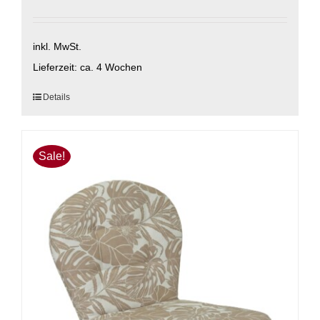
inkl. MwSt.
Lieferzeit:
ca. 4 Wochen
Dieses
Details
Produkt
weist
mehrere
Sale!
Varianten
auf.
Die
Optionen
können
auf
der
Produktseite
gewählt