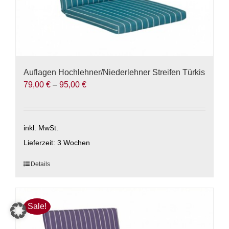
Auflagen Hochlehner/Niederlehner Streifen Türkis
79,00
€
–
95,00
€
inkl. MwSt.
Lieferzeit:
3 Wochen
Dieses
Details
Produkt
weist
mehrere
Sale!
Varianten
auf.