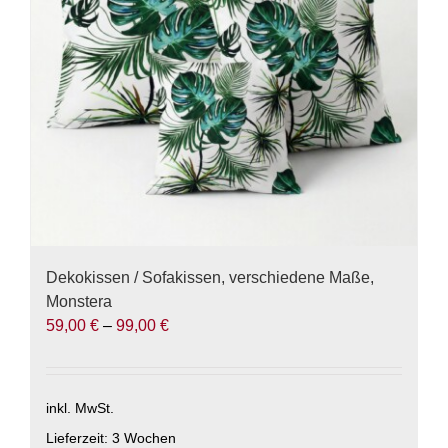
können
auf
der
Produktseite
gewählt
werden
Dekokissen / Sofakissen, verschiedene Maße,
Monstera
59,00
€
–
99,00
€
inkl. MwSt.
Lieferzeit:
3 Wochen