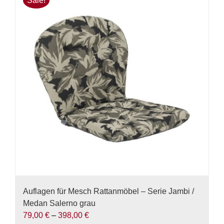
Sale!
Varianten
auf.
Die
Optionen
können
auf
der
Produktseite
gewählt
werden
Auflagen für Mesch Rattanmöbel – Serie Jambi /
Medan Salerno grau
79,00
€
–
398,00
€