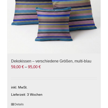
auf
der
Produktseite
gewählt
werden
Dekokissen – verschiedene Größen, multi-blau
59,00
€
–
95,00
€
inkl. MwSt.
Lieferzeit:
3 Wochen
Dieses
Details