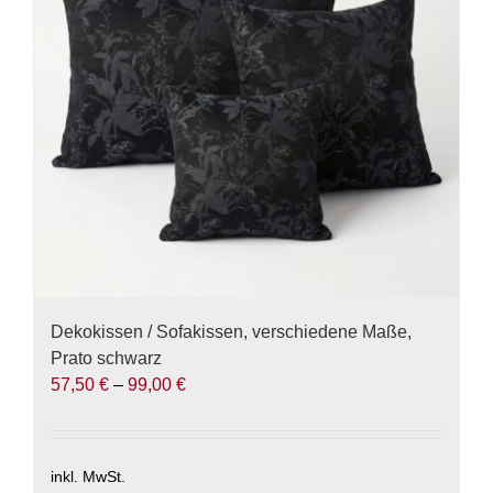
Optionen
können
auf
der
Produktseite
gewählt
werden
Dekokissen / Sofakissen, verschiedene Maße,
Prato schwarz
57,50
€
–
99,00
€
inkl. MwSt.