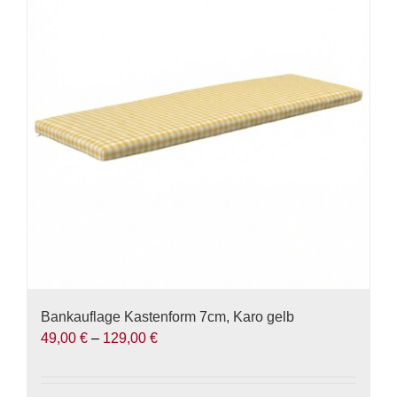
auf.
Die
Optionen
können
auf
der
Produktseite
gewählt
werden
Bankauflage Kastenform 7cm, Karo gelb
49,00
€
–
129,00
€