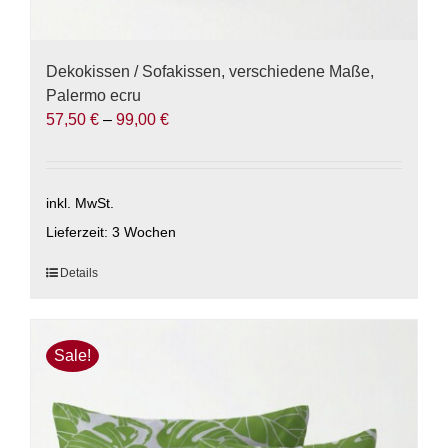
Dekokissen / Sofakissen, verschiedene Maße,
Palermo ecru
57,50
€
–
99,00
€
inkl. MwSt.
Lieferzeit:
3 Wochen
Dieses
Details
Produkt
weist
mehrere
Sale!
Varianten
auf.
Die
Optionen