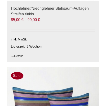
Hochlehner/Niedriglehner Stehsaum-Auflagen
Streifen türkis
85,00
€
–
99,00
€
inkl. MwSt.
Lieferzeit:
3 Wochen
Dieses
Details
Produkt
weist
mehrere
Sale!
Varianten
auf.
Die
Optionen
können