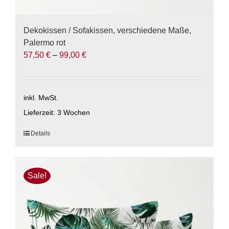
Dekokissen / Sofakissen, verschiedene Maße,
Palermo rot
57,50
€
–
99,00
€
inkl. MwSt.
Lieferzeit:
3 Wochen
Dieses
Details
Produkt
weist
mehrere
Sale!
Varianten
auf.
Die
Optionen