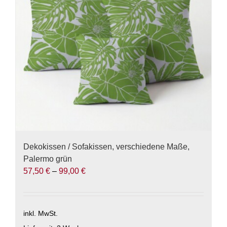
können
auf
der
Produktseite
gewählt
werden
Dekokissen / Sofakissen, verschiedene Maße,
Palermo grün
57,50
€
–
99,00
€
inkl. MwSt.