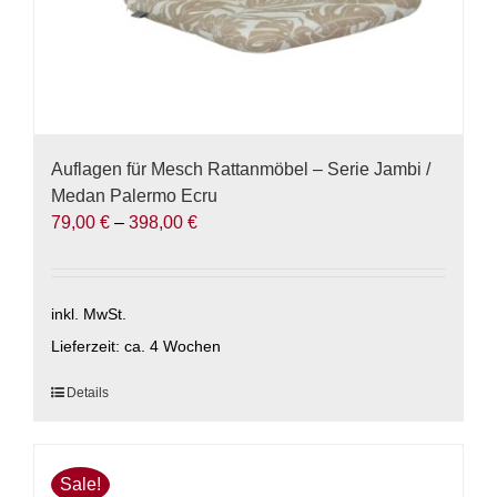
werden
Auflagen für Mesch Rattanmöbel – Serie Jambi /
Medan Palermo Ecru
79,00
€
–
398,00
€
inkl. MwSt.
Lieferzeit:
ca. 4 Wochen
Dieses
Details
Produkt
weist
mehrere
Sale!