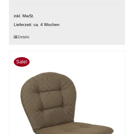
inkl. MwSt.
Lieferzeit:
ca. 4 Wochen
Dieses
Details
Produkt
weist
mehrere
Sale!
Varianten
auf.
Die
Optionen
können
auf
der
Produktseite
gewählt
werden