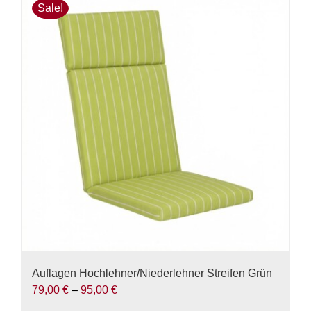
mehrere
Sale!
Varianten
auf.
Die
Optionen
können
auf
der
Produktseite
gewählt
werden
Auflagen Hochlehner/Niederlehner Streifen Grün
79,00
€
–
95,00
€