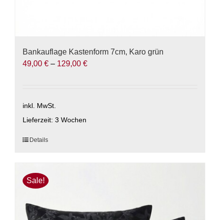
Bankauflage Kastenform 7cm, Karo grün
49,00
€
–
129,00
€
inkl. MwSt.
Lieferzeit:
3 Wochen
Dieses
Details
Produkt
weist
mehrere
Sale!
Varianten
auf.
Die