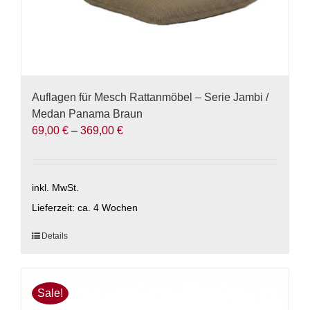
Auflagen für Mesch Rattanmöbel – Serie Jambi /
Medan Panama Braun
69,00
€
–
369,00
€
inkl. MwSt.
Lieferzeit:
ca. 4 Wochen
Dieses
Details
Produkt
weist
mehrere
Sale!
Varianten