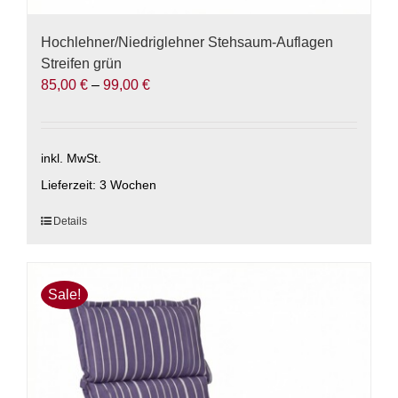
Hochlehner/Niedriglehner Stehsaum-Auflagen
Streifen grün
85,00
€
–
99,00
€
inkl. MwSt.
Lieferzeit:
3 Wochen
Dieses
Details
Produkt
weist
mehrere
Sale!
Varianten
auf.
Die
Optionen
können