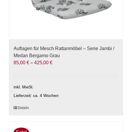
Auflagen für Mesch Rattanmöbel – Serie Jambi /
Medan Bergamo Grau
85,00
€
–
425,00
€
inkl. MwSt.
Lieferzeit:
ca. 4 Wochen
Dieses
Details
Produkt
weist
mehrere