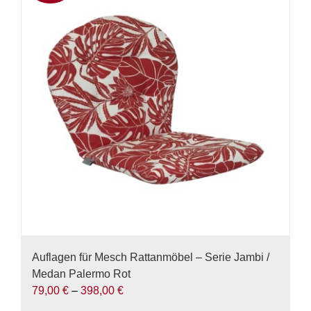
Varianten
auf.
Die
Optionen
können
auf
der
Produktseite
gewählt
werden
Auflagen für Mesch Rattanmöbel – Serie Jambi /
Medan Palermo Rot
79,00
€
–
398,00
€