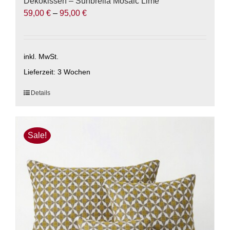
Dekokissen – Sunbrella Mosaic Lime
59,00
€
–
95,00
€
inkl. MwSt.
Lieferzeit:
3 Wochen
Dieses
Details
Produkt
weist
mehrere
Sale!
Varianten
auf.
Die
Optionen
können
auf
der
Produktseite