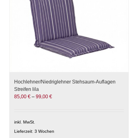
auf
der
Produktseite
gewählt
werden
Hochlehner/Niedriglehner Stehsaum-Auflagen
Streifen lila
85,00
€
–
99,00
€
inkl. MwSt.
Lieferzeit:
3 Wochen