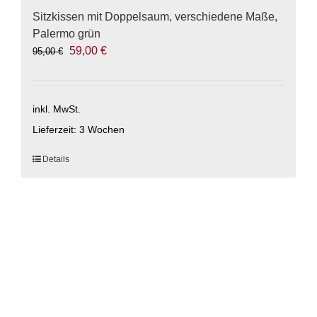
Sitzkissen mit Doppelsaum, verschiedene Maße,
Palermo grün
Ursprünglicher
Aktueller
59,00
€
95,00
€
Preis
Preis
war:
ist:
95,00 €
59,00 €.
inkl. MwSt.
Lieferzeit:
3 Wochen
Dieses
Details
Produkt
weist
mehrere
Varianten
auf.
Die
Optionen
können
auf