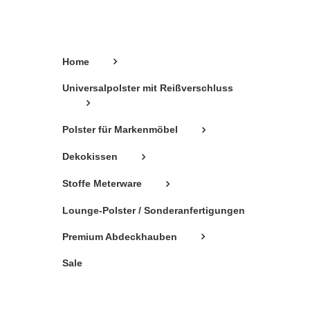
der
Produktseite
gewählt
Home
werden
Universalpolster mit Reißverschluss
Polster für Markenmöbel
Dekokissen
Stoffe Meterware
Lounge-Polster / Sonderanfertigungen
Premium Abdeckhauben
Sale