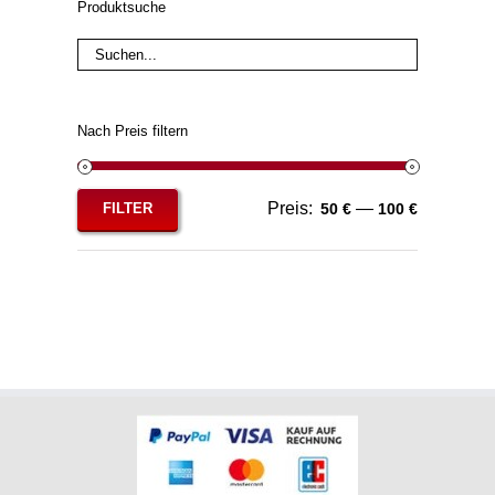
Produktsuche
Nach Preis filtern
Preis:
—
FILTER
50 €
100 €
Min.
Max.
Preis
Preis