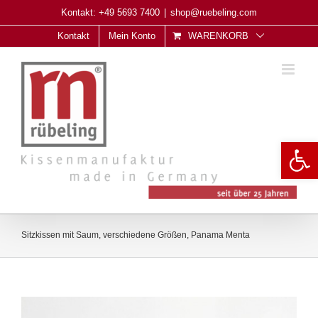
Skip
Kontakt: +49 5693 7400
|
shop@ruebeling.com
to
Kontakt
Mein Konto
WARENKORB
content
Open 
Sitzkissen mit Saum, verschiedene Größen, Panama Menta