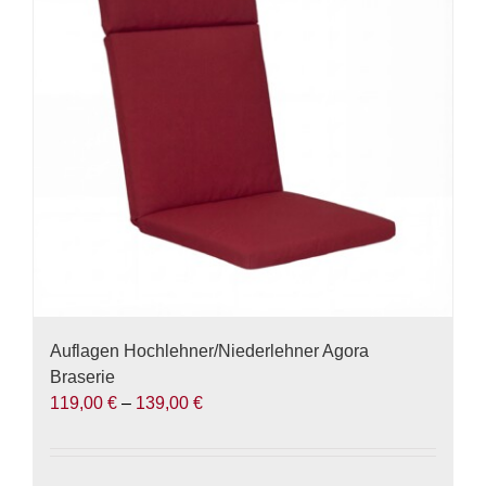
Die
Optionen
können
auf
der
Produktseite
gewählt
werden
Auflagen Hochlehner/Niederlehner Agora
Braserie
119,00
€
–
139,00
€