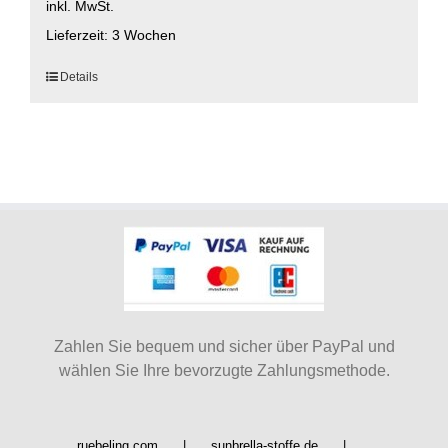
inkl. MwSt.
Lieferzeit:
3 Wochen
Dieses
Details
Produkt
weist
mehrere
Varianten
auf.
Die
Optionen
können
auf
der
Produktseite
Zahlen Sie bequem und sicher über PayPal und
gewählt
wählen Sie Ihre bevorzugte Zahlungsmethode.
werden
ruebeling.com
sunbrella-stoffe.de