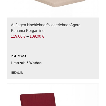
Auflagen Hochlehner/Niederlehner Agora
Panama Pergamino
119,00
€
–
139,00
€
inkl. MwSt.
Lieferzeit:
3 Wochen
Dieses
Details
Produkt
weist
mehrere
Varianten
auf.