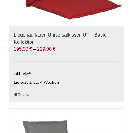
Liegenauflagen Universalkissen UT – Basic
Kollektion
195,00
€
–
229,00
€
inkl. MwSt.
Lieferzeit:
ca. 4 Wochen
Dieses
Details
Produkt
weist
mehrere
Varianten
auf.