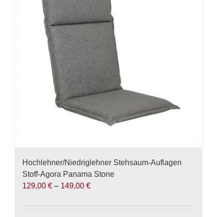
Die
Optionen
können
auf
der
Produktseite
gewählt
werden
Hochlehner/Niedriglehner Stehsaum-Auflagen
Stoff-Agora Panama Stone
129,00
€
–
149,00
€