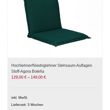
auf
der
Produktseite
gewählt
werden
Hochlehner/Niedriglehner Stehsaum-Auflagen
Stoff-Agora Botella
129,00
€
–
149,00
€
inkl. MwSt.
Lieferzeit:
3 Wochen