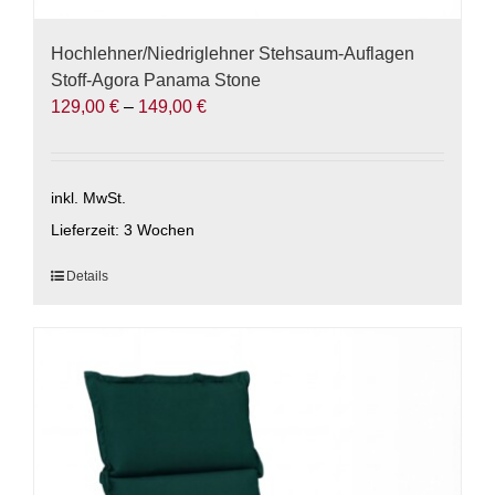
Hochlehner/Niedriglehner Stehsaum-Auflagen
Stoff-Agora Panama Stone
129,00
€
–
149,00
€
inkl. MwSt.
Lieferzeit:
3 Wochen
Dieses
Details
Produkt
weist
mehrere
Varianten
auf.
Die
Optionen
können