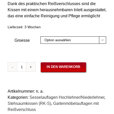
Dank des praktischen Reißverschlusses sind die
Kissen mit einem herausnehmbaren Inlett ausgestattet,
das eine einfache Reinigung und Pflege ermöglicht
Lieferzeit:
3 Wochen
Groesse

IN DEN WARENKORB
Hochlehner/Niedriglehner
Stehsaum-
Auflagen
Stoff-
Artikelnummer:
n. a.
Agora
Kategorien:
Sesselauflagen Hochlehner/Niederlehner
,
Pergamino
Stehsaumkissen (RK-S)
,
Gartenmöbelauflagen mit
Menge
Reißverschluss