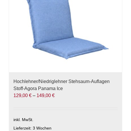
können
auf
der
Produktseite
gewählt
werden
Hochlehner/Niedriglehner Stehsaum-Auflagen
Stoff-Agora Panama Ice
129,00
€
–
149,00
€
inkl. MwSt.
Lieferzeit:
3 Wochen