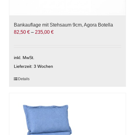
Bankauflage mit Stehsaum 9cm, Agora Botella
82,50
€
–
235,00
€
inkl. MwSt.
Lieferzeit:
3 Wochen
Dieses
Details
Produkt
weist
mehrere
Varianten
auf.
Die
Optionen