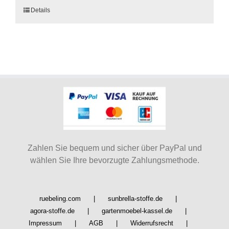
Dieses
Details
Produkt
weist
mehrere
Varianten
auf.
Die
Optionen
können
auf
der
Produktseite
Zahlen Sie bequem und sicher über PayPal und
gewählt
wählen Sie Ihre bevorzugte Zahlungsmethode.
werden
ruebeling.com
sunbrella-stoffe.de
agora-stoffe.de
gartenmoebel-kassel.de
Impressum
AGB
Widerrufsrecht