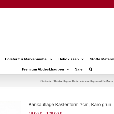
Polster für Markenmöbel
Dekokissen
Stoffe Meterw
Premium Abdeckhauben
Sale
Startseite
Bankauflagen
Gartenmöbelauflagen mit Reißversc
Bankauflage Kastenform 7cm, Karo grün
49,00
€
–
129,00
€