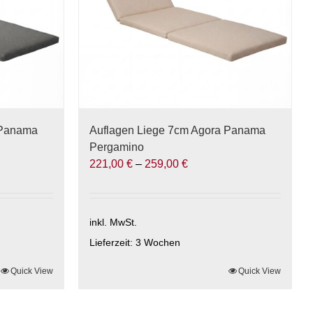
 Panama
Auflagen Liege 7cm Agora Panama
Pergamino
221,00
€
–
259,00
€
inkl. MwSt.
Lieferzeit:
3 Wochen
Quick View
Dieses
Quick View
Produkt
weist