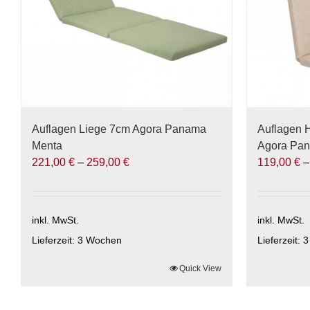
Auflagen Liege 7cm Agora Panama
Auflagen 
Menta
Agora Pa
221,00
€
–
259,00
€
119,00
€
inkl. MwSt.
inkl. MwSt.
Lieferzeit:
3 Wochen
Lieferzeit:
3
Dieses
Quick View
Dieses
Produkt
Produkt
weist
weist