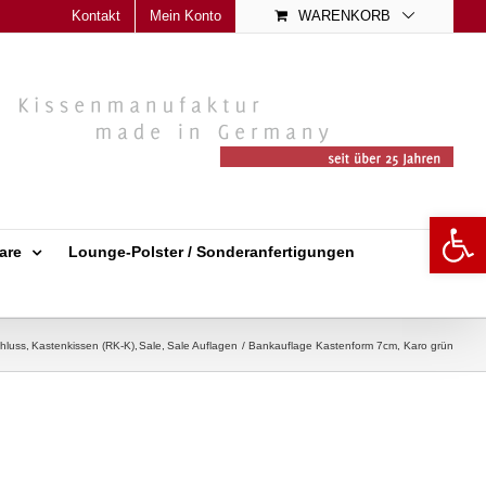
Kontakt
Mein Konto
WARENKORB
Open 
are
Lounge-Polster / Sonderanfertigungen
hluss
Kastenkissen (RK-K)
Sale
Sale Auflagen
Bankauflage Kastenform 7cm, Karo grün