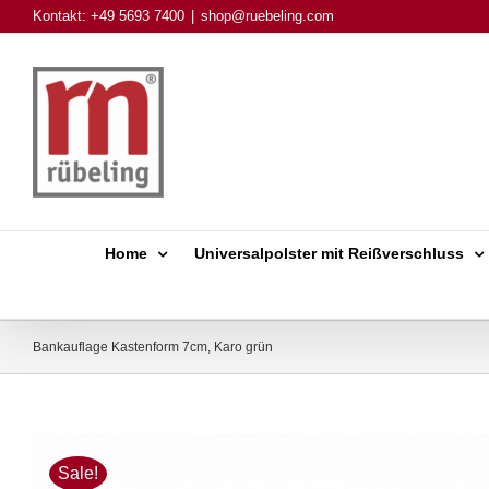
Skip
Kontakt: +49 5693 7400
|
shop@ruebeling.com
to
content
Home
Universalpolster mit Reißverschluss
Bankauflage Kastenform 7cm, Karo grün
Sale!