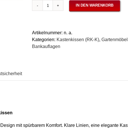
IN DEN WARENKORB
Bankauflage
Kastenform
7cm,
Karo
Artikelnummer:
n. a.
grün
Kategorien:
Kastenkissen (RK-K)
,
Gartenmöbela
Menge
Bankauflagen
tsicherheit
kissen
Design mit spürbarem Komfort. Klare Linien, eine elegante Kas