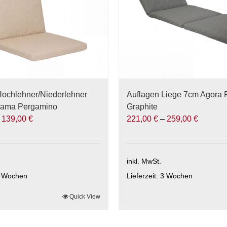
Hochlehner/Niederlehner
Auflagen Liege 7cm Agora
nama Pergamino
Graphite
–
139,00
€
221,00
€
–
259,00
€
inkl. MwSt.
 Wochen
Lieferzeit:
3 Wochen
Quick View
Dieses
Produkt
weist