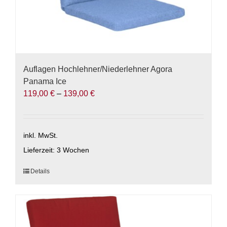
Auflagen Hochlehner/Niederlehner Agora
Panama Ice
119,00
€
–
139,00
€
inkl. MwSt.
Lieferzeit:
3 Wochen
Dieses
Details
Produkt
weist
mehrere
Varianten