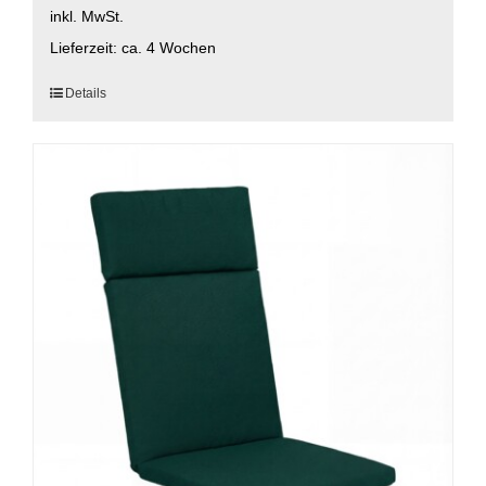
inkl. MwSt.
Lieferzeit:
ca. 4 Wochen
Dieses
Details
Produkt
weist
mehrere
Varianten
auf.
Die
Optionen
können
auf
der
Produktseite
gewählt
werden