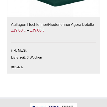
Auflagen Hochlehner/Niederlehner Agora Botella
119,00
€
–
139,00
€
inkl. MwSt.
Lieferzeit:
3 Wochen
Dieses
Details
Produkt
weist
mehrere
Varianten
auf.
Die