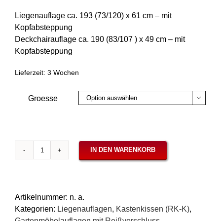
Liegenauflage ca. 193 (73/120) x 61 cm – mit
Kopfabsteppung
Deckchairauflage ca. 190 (83/107 ) x 49 cm – mit
Kopfabsteppung
Lieferzeit:
3 Wochen
Groesse

IN DEN WARENKORB
Auflagen
Liege
7cm
Agora
Artikelnummer:
n. a.
Braserie
Kategorien:
Liegenauflagen
,
Kastenkissen (RK-K)
,
Menge
Gartenmöbelauflagen mit Reißverschluss