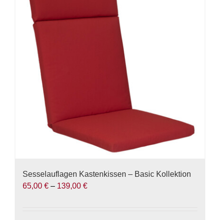
auf.
Die
Optionen
können
auf
der
Produktseite
gewählt
werden
Sesselauflagen Kastenkissen – Basic Kollektion
65,00
€
–
139,00
€