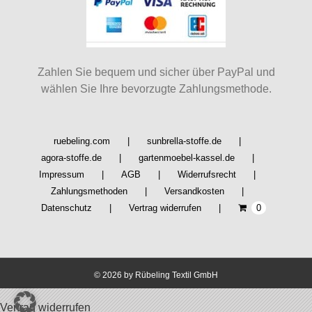
Optionen
können
auf
der
Produktseite
Zahlen Sie bequem und sicher über PayPal und
gewählt
wählen Sie Ihre bevorzugte Zahlungsmethode.
werden
ruebeling.com
sunbrella-stoffe.de
agora-stoffe.de
gartenmoebel-kassel.de
Impressum
AGB
Widerrufsrecht
Zahlungsmethoden
Versandkosten
Datenschutz
Vertrag widerrufen
0
©
2026 by Rübeling Textil GmbH
Vertrag widerrufen