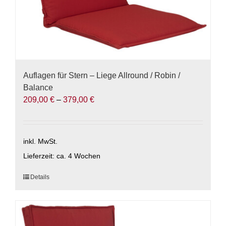
Auflagen für Stern – Liege Allround / Robin /
Balance
209,00
€
–
379,00
€
inkl. MwSt.
Lieferzeit:
ca. 4 Wochen
Dieses
Details
Produkt
weist
mehrere