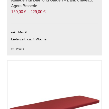
Auflagen für Diamond Garden – Bank Chateau,
Agora Braserie
159,00
€
–
229,00
€
inkl. MwSt.
Lieferzeit:
ca. 4 Wochen
Dieses
Details
Produkt
weist
mehrere
Varianten
auf.
Die
Optionen
können
auf
der