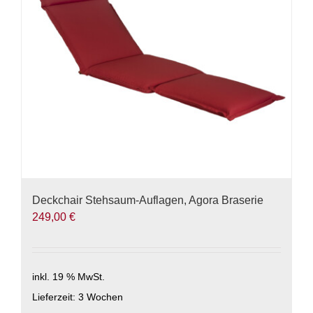
können
auf
der
Produktseite
gewählt
werden
Deckchair Stehsaum-Auflagen, Agora Braserie
249,00
€
inkl. 19 % MwSt.
Lieferzeit:
3 Wochen