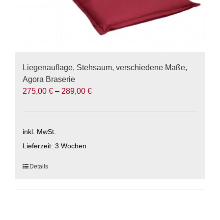
Liegenauflage, Stehsaum, verschiedene Maße,
Agora Braserie
275,00
€
–
289,00
€
inkl. MwSt.
Lieferzeit:
3 Wochen
Dieses
Details
Produkt
weist
mehrere
Varianten