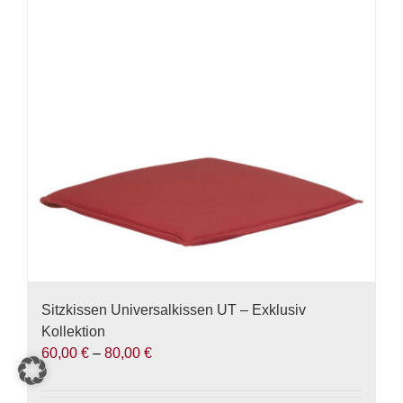
auf.
Die
Optionen
können
auf
der
Produktseite
gewählt
werden
Sitzkissen Universalkissen UT – Exklusiv
Kollektion
60,00
€
–
80,00
€