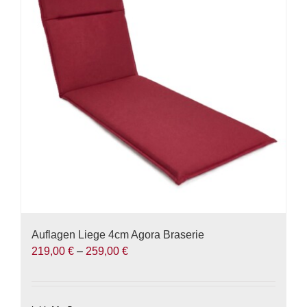
Die
Optionen
können
auf
der
Produktseite
gewählt
werden
Auflagen Liege 4cm Agora Braserie
219,00
€
–
259,00
€