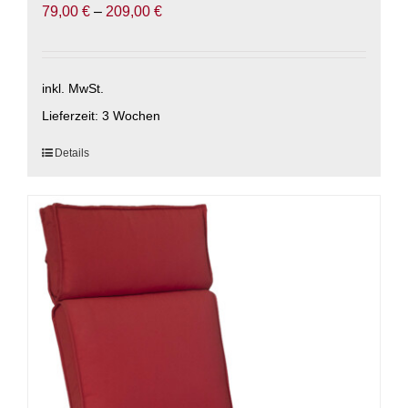
79,00
€
–
209,00
€
inkl. MwSt.
Lieferzeit:
3 Wochen
Dieses
Details
Produkt
weist
mehrere
Varianten
auf.
Die
Optionen
können
auf
der
Produktseite