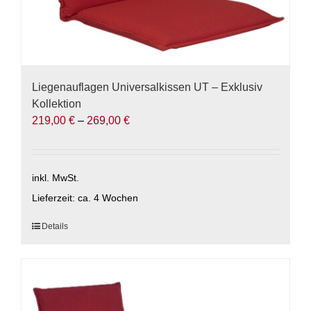
Liegenauflagen Universalkissen UT – Exklusiv
Kollektion
219,00
€
–
269,00
€
inkl. MwSt.
Lieferzeit:
ca. 4 Wochen
Dieses
Details
Produkt
weist
mehrere
Varianten
auf.