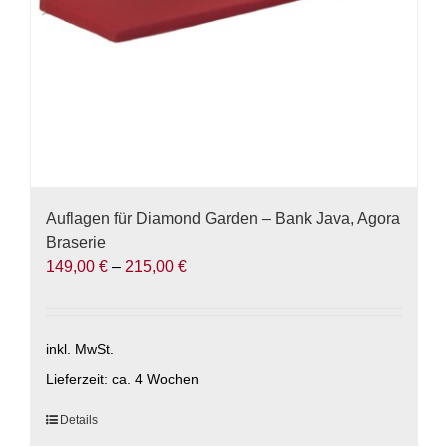
Produktseite
gewählt
werden
Auflagen für Diamond Garden – Bank Java, Agora
Braserie
149,00
€
–
215,00
€
inkl. MwSt.
Lieferzeit:
ca. 4 Wochen
Dieses
Details
Produkt