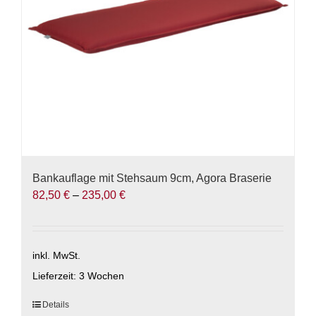
auf
der
Produktseite
gewählt
werden
Bankauflage mit Stehsaum 9cm, Agora Braserie
82,50
€
–
235,00
€
inkl. MwSt.
Lieferzeit:
3 Wochen
Dieses
Details