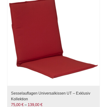
Varianten
auf.
Die
Optionen
können
auf
der
Produktseite
gewählt
werden
Sesselauflagen Universalkissen UT – Exklusiv
Kollektion
75,00
€
–
139,00
€