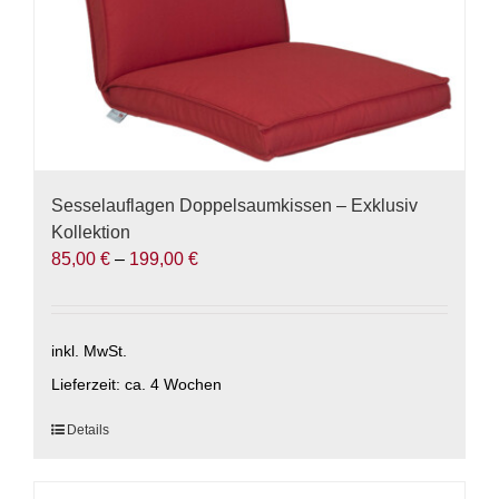
gewählt
werden
Sesselauflagen Doppelsaumkissen – Exklusiv
Kollektion
85,00
€
–
199,00
€
inkl. MwSt.
Lieferzeit:
ca. 4 Wochen
Dieses
Details
Produkt
weist