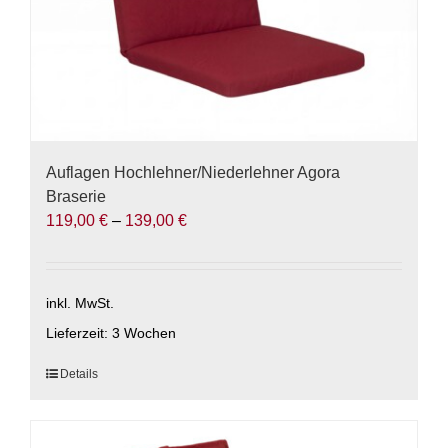
werden
Auflagen Hochlehner/Niederlehner Agora
Braserie
119,00
€
–
139,00
€
inkl. MwSt.
Lieferzeit:
3 Wochen
Dieses
Details
Produkt
weist
mehrere