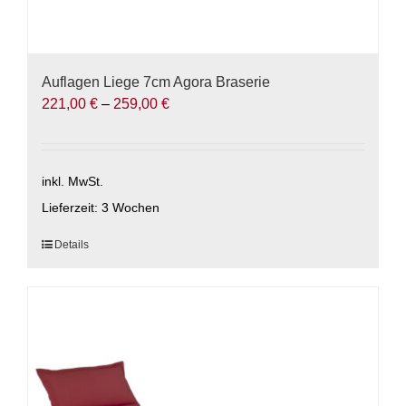
Auflagen Liege 7cm Agora Braserie
221,00
€
–
259,00
€
inkl. MwSt.
Lieferzeit:
3 Wochen
Dieses
Details
Produkt
weist
mehrere
Varianten
auf.
Die
Optionen