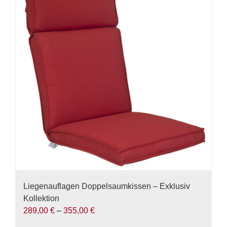
Varianten
auf.
Die
Optionen
können
auf
der
Produktseite
gewählt
werden
Liegenauflagen Doppelsaumkissen – Exklusiv
Kollektion
289,00
€
–
355,00
€