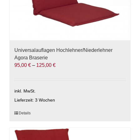
werden
Universalauflagen Hochlehner/Niederlehner
Agora Braserie
95,00
€
–
125,00
€
inkl. MwSt.
Lieferzeit:
3 Wochen
Dieses
Details
Produkt
weist
mehrere