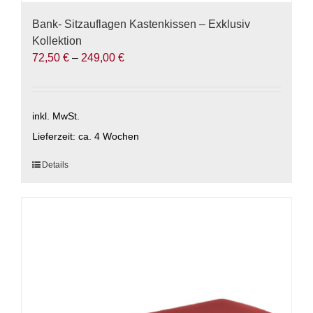
Bank- Sitzauflagen Kastenkissen – Exklusiv
Kollektion
72,50
€
–
249,00
€
inkl. MwSt.
Lieferzeit:
ca. 4 Wochen
Dieses
Details
Produkt
weist
mehrere
Varianten
auf.
Die
Optionen
können