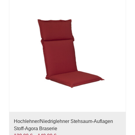
mehrere
Varianten
auf.
Die
Optionen
können
auf
der
Produktseite
gewählt
werden
Hochlehner/Niedriglehner Stehsaum-Auflagen
Stoff-Agora Braserie