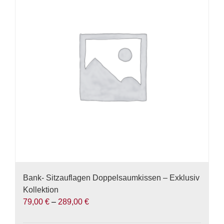
auf.
Die
Optionen
können
auf
der
Produktseite
gewählt
werden
Bank- Sitzauflagen Doppelsaumkissen – Exklusiv
Kollektion
79,00
€
–
289,00
€