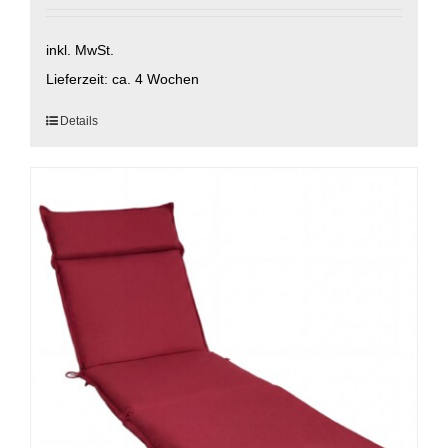
inkl. MwSt.
Lieferzeit:
ca. 4 Wochen
Dieses
Details
Produkt
weist
mehrere
Varianten
auf.
Die
Optionen
können
auf
der
Produktseite
gewählt
werden