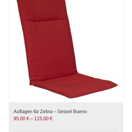
Varianten
auf.
Die
Optionen
können
auf
der
Produktseite
gewählt
werden
Auflagen für Zebra – Sessel Bueno
95,00
€
–
115,00
€