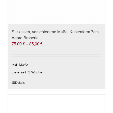
Sitzkissen, verschiedene Maße, Kastenform 7cm,
Agora Braserie
75,00
€
–
85,00
€
inkl. MwSt.
Lieferzeit:
3 Wochen
Dieses
Details
Produkt
weist
mehrere
Varianten