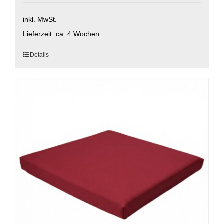
inkl. MwSt.
Lieferzeit:
ca. 4 Wochen
Dieses
Details
Produkt
weist
mehrere
Varianten
auf.
Die
Optionen
können
auf
der
Produktseite
gewählt
werden