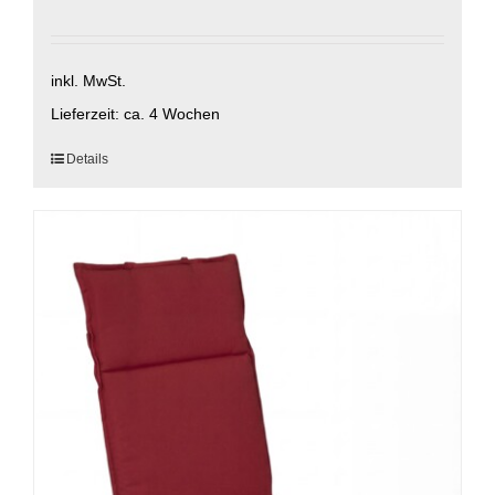
inkl. MwSt.
Lieferzeit:
ca. 4 Wochen
Dieses
Details
Produkt
weist
mehrere
Varianten
auf.
Die
Optionen
können
auf
der
Produktseite
gewählt