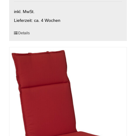
inkl. MwSt.
Lieferzeit:
ca. 4 Wochen
Dieses
Details
Produkt
weist
mehrere
Varianten
auf.
Die
Optionen
können
auf
der
Produktseite
gewählt
werden