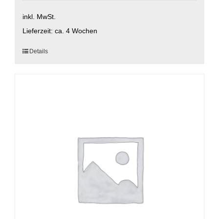
inkl. MwSt.
Lieferzeit:
ca. 4 Wochen
Dieses
Details
Produkt
weist
mehrere
Varianten
auf.
Die
Optionen
können
auf
der
Produktseite
gewählt
werden