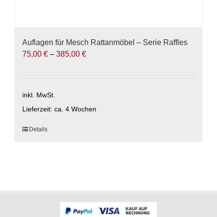
Auflagen für Mesch Rattanmöbel – Serie Raffles
75,00
€
–
385,00
€
inkl. MwSt.
Lieferzeit:
ca. 4 Wochen
Dieses
Details
Produkt
weist
mehrere
Varianten
auf.
Die
Optionen