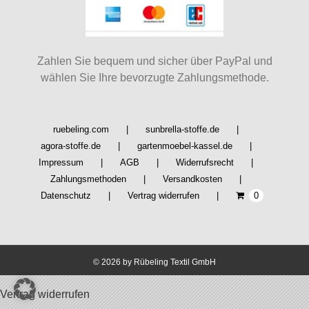
können
auf
der
Produktseite
Zahlen Sie bequem und sicher über PayPal und
gewählt
wählen Sie Ihre bevorzugte Zahlungsmethode.
werden
ruebeling.com
sunbrella-stoffe.de
agora-stoffe.de
gartenmoebel-kassel.de
Impressum
AGB
Widerrufsrecht
Zahlungsmethoden
Versandkosten
Datenschutz
Vertrag widerrufen
0
©
2026 by Rübeling Textil GmbH
Vertrag widerrufen