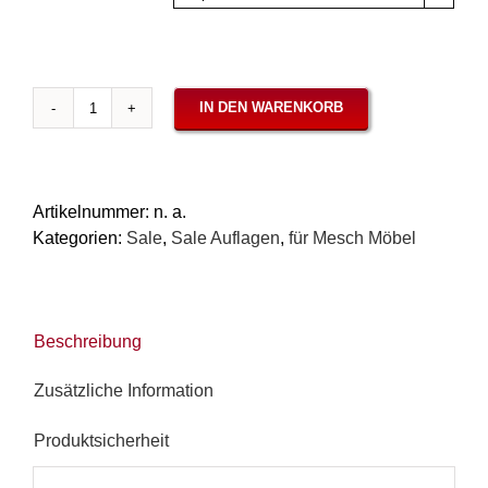
IN DEN WARENKORB
Auflagen
für
Mesch
Rattanmöbel
Artikelnummer:
n. a.
-
Kategorien:
Sale
,
Sale Auflagen
,
für Mesch Möbel
Serie
Jambi
/
Medan
Beschreibung
Panama
Braun
Zusätzliche Information
Menge
Produktsicherheit