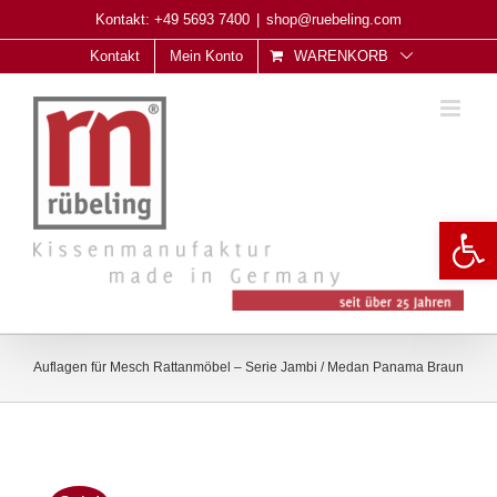
Skip
Kontakt: +49 5693 7400
|
shop@ruebeling.com
to
Kontakt
Mein Konto
WARENKORB
content
Open 
Auflagen für Mesch Rattanmöbel – Serie Jambi / Medan Panama Braun