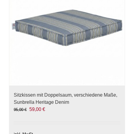
Optionen
können
auf
der
Produktseite
gewählt
werden
Sitzkissen mit Doppelsaum, verschiedene Maße,
Sunbrella Heritage Denim
Ursprünglicher
Aktueller
59,00
€
95,00
€
Preis
Preis
war:
ist:
95,00 €
59,00 €.