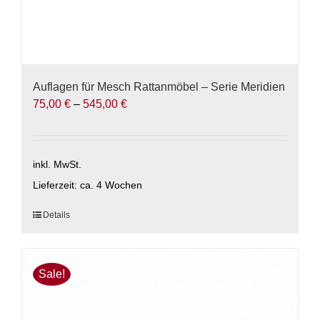
Auflagen für Mesch Rattanmöbel – Serie Meridien
75,00
€
–
545,00
€
inkl. MwSt.
Lieferzeit:
ca. 4 Wochen
Dieses
Details
Produkt
weist
mehrere
Sale!
Varianten
auf.
Die