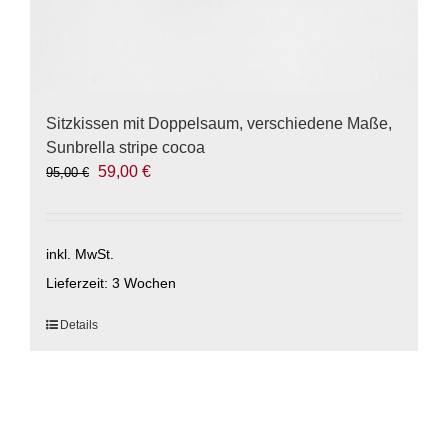
Sitzkissen mit Doppelsaum, verschiedene Maße,
Sunbrella stripe cocoa
Ursprünglicher
Aktueller
59,00
€
95,00
€
Preis
Preis
war:
ist:
95,00 €
59,00 €.
inkl. MwSt.
Lieferzeit:
3 Wochen
Dieses
Details
Produkt
weist
mehrere
Varianten
auf.