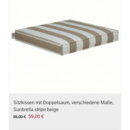
auf.
Die
Optionen
können
auf
der
Produktseite
gewählt
werden
Sitzkissen mit Doppelsaum, verschiedene Maße,
Sunbrella stripe beige
Ursprünglicher
Aktueller
59,00
€
95,00
€
Preis
Preis