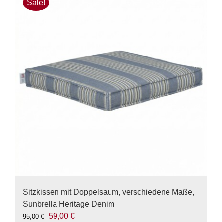
Sale!
Sitzkissen mit Doppelsaum, verschiedene Maße,
Sunbrella Heritage Denim
Ursprünglicher
Aktueller
59,00
€
95,00
€