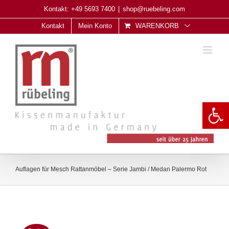
Skip
Kontakt: +49 5693 7400
|
shop@ruebeling.com
to
Kontakt
Mein Konto
WARENKORB
content
Open 
Auflagen für Mesch Rattanmöbel – Serie Jambi / Medan Palermo Rot