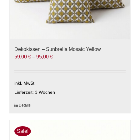
werden
Dekokissen – Sunbrella Mosaic Yellow
59,00
€
–
95,00
€
inkl. MwSt.
Lieferzeit:
3 Wochen
Dieses
Details
Produkt
weist
mehrere
Sale!
Varianten