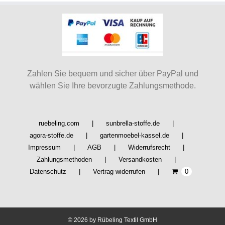
Die
Optionen
können
auf
der
Produktseite
Zahlen Sie bequem und sicher über PayPal und
gewählt
wählen Sie Ihre bevorzugte Zahlungsmethode.
werden
ruebeling.com
sunbrella-stoffe.de
agora-stoffe.de
gartenmoebel-kassel.de
Impressum
AGB
Widerrufsrecht
Zahlungsmethoden
Versandkosten
Datenschutz
Vertrag widerrufen
0
©
2026 by Rübeling Textil GmbH