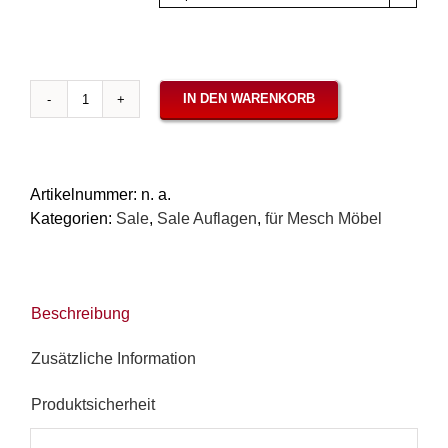
IN DEN WARENKORB
Auflagen
für
Mesch
Rattanmöbel
Artikelnummer:
n. a.
-
Kategorien:
Sale
,
Sale Auflagen
,
für Mesch Möbel
Serie
Jambi
/
Medan
Beschreibung
Palermo
Rot
Zusätzliche Information
Menge
Produktsicherheit