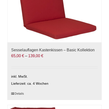
Sesselauflagen Kastenkissen – Basic Kollektion
65,00
€
–
139,00
€
inkl. MwSt.
Lieferzeit:
ca. 4 Wochen
Dieses
Details
Produkt
weist