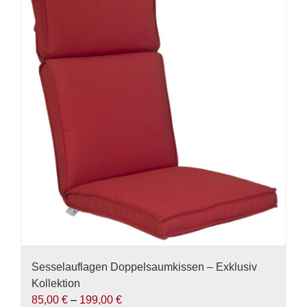
Varianten
auf.
Die
Optionen
können
auf
der
Produktseite
gewählt
werden
Sesselauflagen Doppelsaumkissen – Exklusiv
Kollektion
85,00
€
–
199,00
€