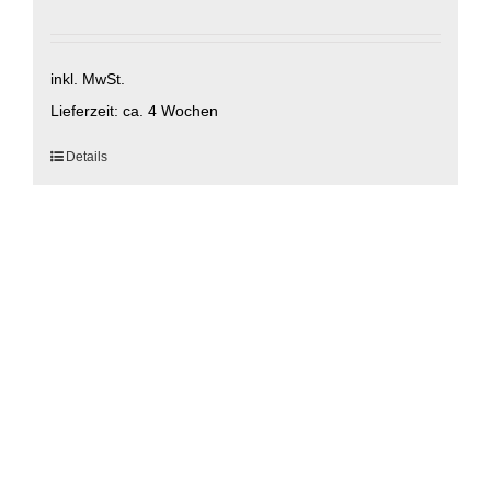
inkl. MwSt.
Lieferzeit:
ca. 4 Wochen
Dieses
Details
Produkt
weist
mehrere
Varianten
auf.
Die
Optionen
können
auf
der
Produktseite
gewählt