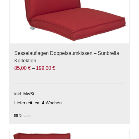
werden
Sesselauflagen Doppelsaumkissen – Sunbrella
Kollektion
85,00
€
–
199,00
€
inkl. MwSt.
Lieferzeit:
ca. 4 Wochen
Dieses
Details
Produkt
weist
mehrere