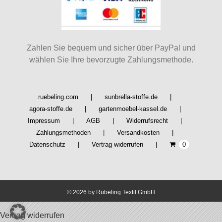
Zahlen Sie bequem und sicher über PayPal und
wählen Sie Ihre bevorzugte Zahlungsmethode.
ruebeling.com
sunbrella-stoffe.de
agora-stoffe.de
gartenmoebel-kassel.de
Impressum
AGB
Widerrufsrecht
Zahlungsmethoden
Versandkosten
Datenschutz
Vertrag widerrufen
0
©
2026 by Rübeling Textil GmbH
Vertrag widerrufen