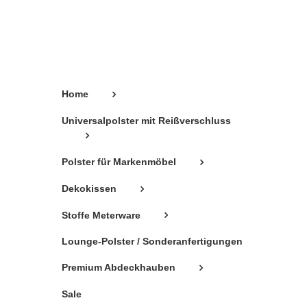
können
auf
der
Produktseite
gewählt
Home
werden
Universalpolster mit Reißverschluss
Polster für Markenmöbel
Dekokissen
Stoffe Meterware
Lounge-Polster / Sonderanfertigungen
Premium Abdeckhauben
Sale