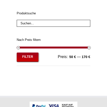
Produktsuche
Nach Preis filtern
Preis:
—
FILTER
50 €
170 €
Min.
Max.
Preis
Preis