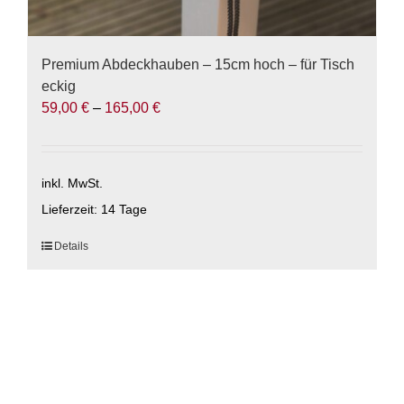
Premium Abdeckhauben – 15cm hoch – für Tisch
eckig
59,00
€
–
165,00
€
inkl. MwSt.
Lieferzeit:
14 Tage
Dieses
Details
Produkt
weist
mehrere
Varianten
auf.
Die
Optionen