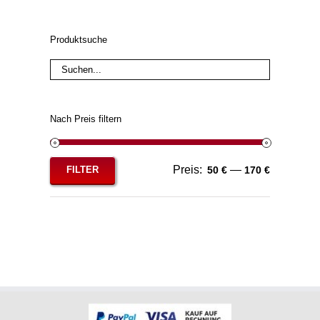
Produktsuche
Nach Preis filtern
Preis:
—
FILTER
50 €
170 €
Min.
Max.
Preis
Preis