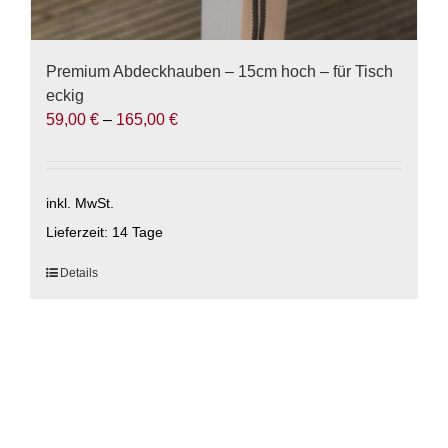
Premium Abdeckhauben – 15cm hoch – für Tisch
eckig
59,00
€
–
165,00
€
inkl. MwSt.
Lieferzeit:
14 Tage
Dieses
Details
Produkt
weist
mehrere
Varianten
auf.
Die
Optionen