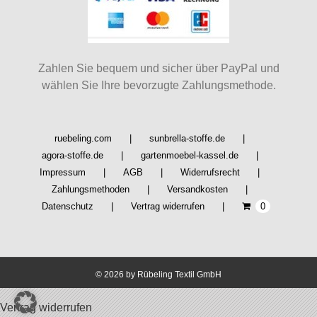
Zahlen Sie bequem und sicher über PayPal und
wählen Sie Ihre bevorzugte Zahlungsmethode.
ruebeling.com
sunbrella-stoffe.de
agora-stoffe.de
gartenmoebel-kassel.de
Impressum
AGB
Widerrufsrecht
Zahlungsmethoden
Versandkosten
Datenschutz
Vertrag widerrufen
0
©
2026 by Rübeling Textil GmbH
Vertrag widerrufen