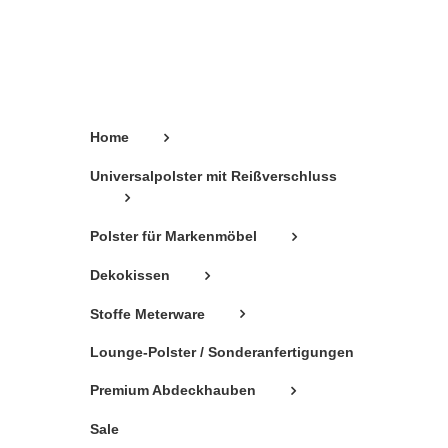
können
auf
der
Produktseite
gewählt
Home
werden
Universalpolster mit Reißverschluss
Polster für Markenmöbel
Dekokissen
Stoffe Meterware
Lounge-Polster / Sonderanfertigungen
Premium Abdeckhauben
Sale