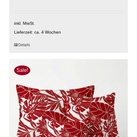
inkl. MwSt.
Lieferzeit:
ca. 4 Wochen
Dieses
Details
Produkt
weist
mehrere
Sale!
Varianten
auf.
Die
Optionen
können
auf
der
Produktseite
gewählt