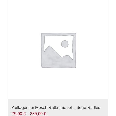
weist
mehrere
Varianten
auf.
Die
Optionen
können
auf
der
Produktseite
gewählt
werden
Auflagen für Mesch Rattanmöbel – Serie Raffles
75,00
€
–
385,00
€