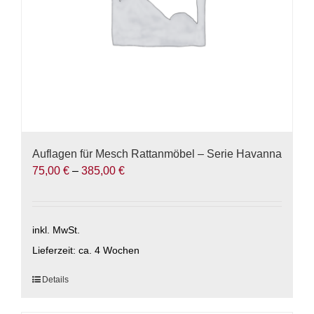
Produktseite
gewählt
werden
Auflagen für Mesch Rattanmöbel – Serie Havanna
75,00
€
–
385,00
€
inkl. MwSt.
Lieferzeit:
ca. 4 Wochen
Dieses
Details
Produkt