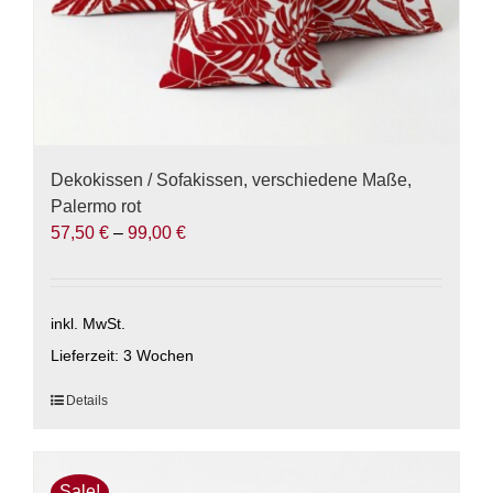
werden
Dekokissen / Sofakissen, verschiedene Maße,
Palermo rot
57,50
€
–
99,00
€
inkl. MwSt.
Lieferzeit:
3 Wochen
Dieses
Details
Produkt
weist
mehrere
Sale!