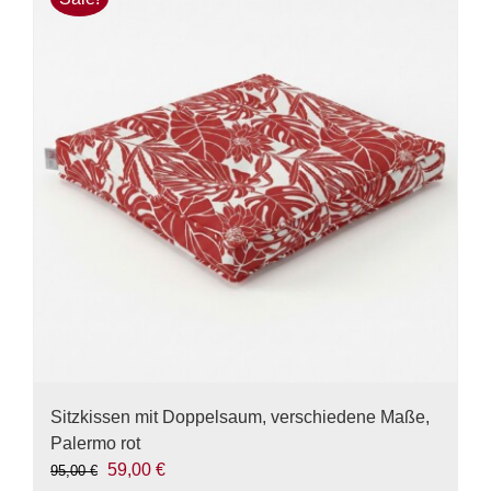
Varianten
auf.
Die
Optionen
können
auf
der
Produktseite
gewählt
werden
Sitzkissen mit Doppelsaum, verschiedene Maße,
Palermo rot
Ursprünglicher
Aktueller
59,00
€
95,00
€