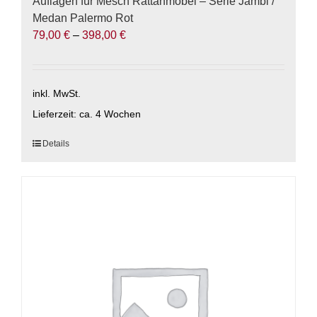
Auflagen für Mesch Rattanmöbel – Serie Jambi /
Medan Palermo Rot
79,00
€
–
398,00
€
inkl. MwSt.
Lieferzeit:
ca. 4 Wochen
Dieses
Details
Produkt
weist
mehrere
Varianten
auf.
Die
Optionen
können
auf
der