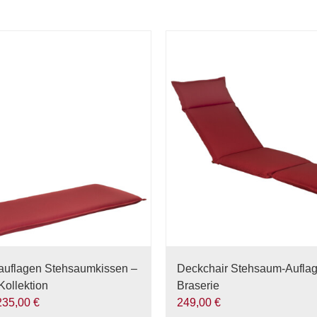
zauflagen Stehsaumkissen –
Deckchair Stehsaum-Auflag
Kollektion
Braserie
235,00
€
249,00
€