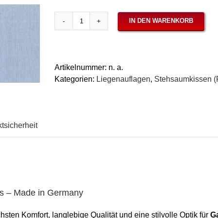
IN DEN WARENKORB
Liegenauflage,
Stehsaum,
verschiedene
Maße,
Artikelnummer:
n. a.
Panama
Kategorien:
Liegenauflagen
,
Stehsaumkissen (
Ice
Menge
tsicherheit
ss – Made in Germany
sten Komfort, langlebige Qualität und eine stilvolle Optik für
G