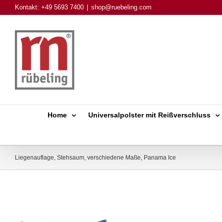
Skip
Kontakt: +49 5693 7400
|
shop@ruebeling.com
to
content
Home
Universalpolster mit Reißverschluss
Liegenauflage, Stehsaum, verschiedene Maße, Panama Ice