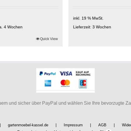
inkl. 19 % MwSt.
a. 4 Wochen
Lieferzeit:
3 Wochen
Quick View
uem und sicher über PayPal und wählen Sie Ihre bevorzugte Z
te
gartenmoebel-kassel.de
Impressum
AGB
Wider