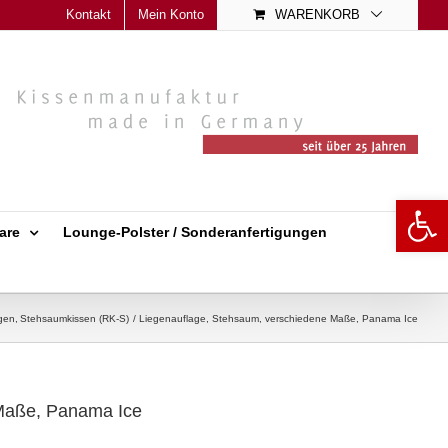
Kontakt
Mein Konto
WARENKORB
Open 
are
Lounge-Polster / Sonderanfertigungen
gen
Stehsaumkissen (RK-S)
Liegenauflage, Stehsaum, verschiedene Maße, Panama Ice
 Maße, Panama Ice