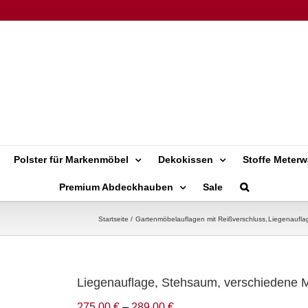
Polster für Markenmöbel
Dekokissen
Stoffe Meterw
Premium Abdeckhauben
Sale
Startseite
Gartenmöbelauflagen mit Reißverschluss
Liegenaufla
Liegenauflage, Stehsaum, verschiedene
275,00
€
–
289,00
€