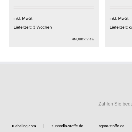
inkl. MwSt.
inkl. MwSt.
Lieferzeit:
3 Wochen
Lieferzeit:
c
Dieses
Quick View
Dieses
Produkt
Produkt
weist
weist
mehrere
mehrere
Varianten
Varianten
auf.
auf.
Die
Die
Optionen
Optionen
können
können
auf
auf
Zahlen Sie beq
der
der
Produktseite
Produktsei
gewählt
gewählt
ruebeling.com
sunbrella-stoffe.de
agora-stoffe.de
werden
werden