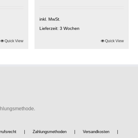
inkl. MwSt.
Lieferzeit:
3 Wochen
Quick View
Dieses
Quick View
Produkt
weist
mehrere
Varianten
auf.
Die
Optionen
können
auf
ahlungsmethode.
der
Produktseite
gewählt
rufsrecht
Zahlungsmethoden
Versandkosten
werden