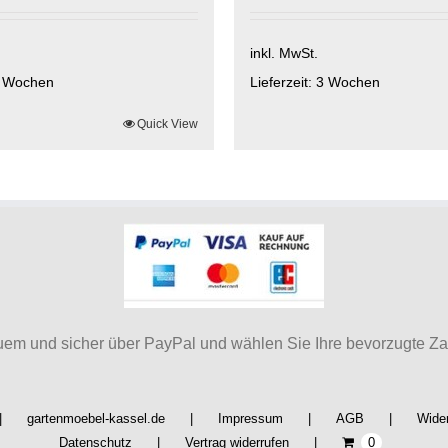
inkl. MwSt.
 Wochen
Lieferzeit:
3 Wochen
Quick View
Dieses
Produkt
weist
mehrere
Varianten
auf.
Die
Optionen
können
auf
uem und sicher über PayPal und wählen Sie Ihre bevorzugte Z
der
te
Produktseite
gewählt
gartenmoebel-kassel.de
Impressum
AGB
Wider
werden
Datenschutz
Vertrag widerrufen
0