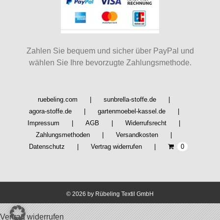
Optionen
können
auf
der
Produktseite
Zahlen Sie bequem und sicher über PayPal und
gewählt
wählen Sie Ihre bevorzugte Zahlungsmethode.
werden
ruebeling.com
sunbrella-stoffe.de
agora-stoffe.de
gartenmoebel-kassel.de
Impressum
AGB
Widerrufsrecht
Zahlungsmethoden
Versandkosten
Datenschutz
Vertrag widerrufen
0
©
2026 by Rübeling Textil GmbH
Vertrag widerrufen