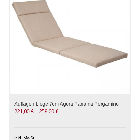
Die
Optionen
können
auf
der
Produktseite
gewählt
werden
Auflagen Liege 7cm Agora Panama Pergamino
221,00
€
–
259,00
€
inkl. MwSt.