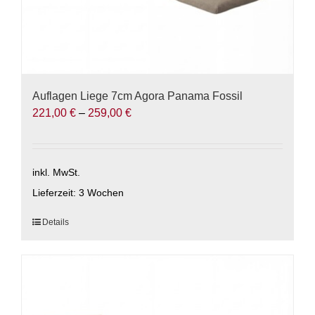
Auflagen Liege 7cm Agora Panama Fossil
221,00
€
–
259,00
€
inkl. MwSt.
Lieferzeit:
3 Wochen
Dieses
Details
Produkt
weist
mehrere
Varianten
auf.