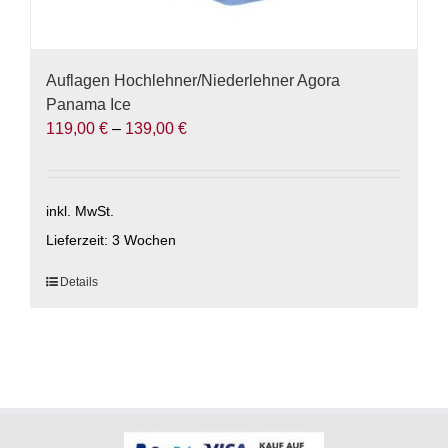
Auflagen Hochlehner/Niederlehner Agora
Panama Ice
119,00
€
–
139,00
€
inkl. MwSt.
Lieferzeit:
3 Wochen
Dieses
Details
Produkt
weist
mehrere
Varianten
auf.
Die