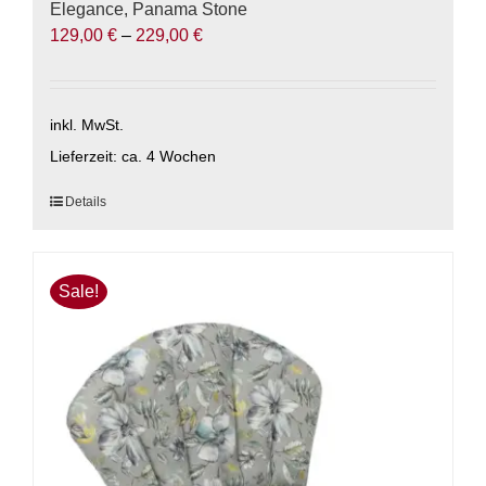
Elegance, Panama Stone
129,00
€
–
229,00
€
inkl. MwSt.
Lieferzeit:
ca. 4 Wochen
Dieses
Details
Produkt
weist
mehrere
Sale!
Varianten
auf.
Die
Optionen
können
auf
der