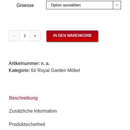
Groesse

IN DEN WARENKORB
Auflagen
für
Royal
Garden
Artikelnummer:
n. a.
/
Kategorie:
für Royal Garden Möbel
MWH
-
Serie
Elegance,
Beschreibung
Panama
Salvia
Zusätzliche Information
Menge
Produktsicherheit