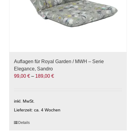
Produktseite
gewählt
werden
Auflagen für Royal Garden / MWH – Serie
Elegance, Sandro
99,00
€
–
189,00
€
inkl. MwSt.
Lieferzeit:
ca. 4 Wochen
Dieses
Details
Produkt