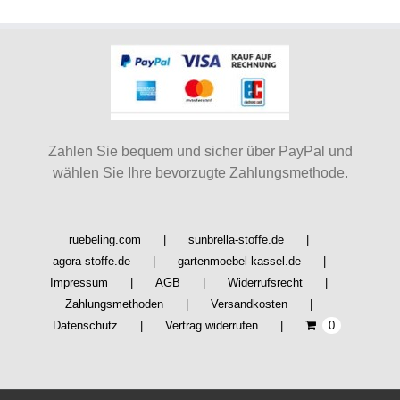
auf.
Die
Optionen
können
auf
der
Produktseite
Zahlen Sie bequem und sicher über PayPal und
gewählt
wählen Sie Ihre bevorzugte Zahlungsmethode.
werden
ruebeling.com
sunbrella-stoffe.de
agora-stoffe.de
gartenmoebel-kassel.de
Impressum
AGB
Widerrufsrecht
Zahlungsmethoden
Versandkosten
Datenschutz
Vertrag widerrufen
0