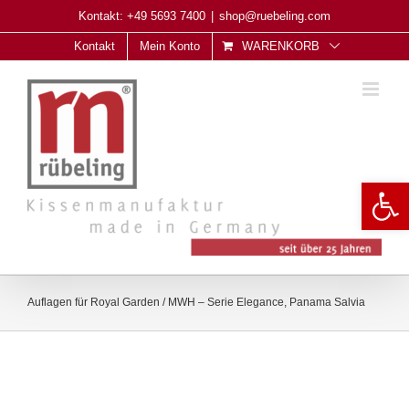
Skip
Kontakt: +49 5693 7400
|
shop@ruebeling.com
to
Kontakt
Mein Konto
WARENKORB
content
Open 
Auflagen für Royal Garden / MWH – Serie Elegance, Panama Salvia