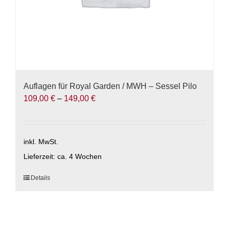
Auflagen für Royal Garden / MWH – Sessel Pilo
109,00
€
–
149,00
€
inkl. MwSt.
Lieferzeit:
ca. 4 Wochen
Dieses
Details
Produkt
weist
mehrere
Varianten