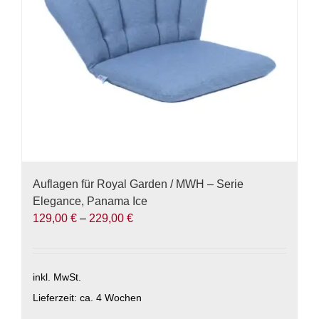
auf
der
Produktseite
gewählt
werden
Auflagen für Royal Garden / MWH – Serie
Elegance, Panama Ice
129,00
€
–
229,00
€
inkl. MwSt.
Lieferzeit:
ca. 4 Wochen