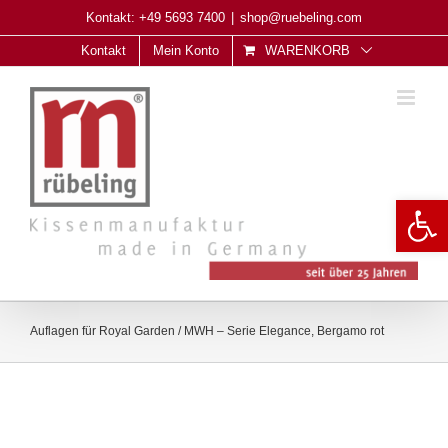
Skip
Kontakt: +49 5693 7400
|
shop@ruebeling.com
to
Kontakt
Mein Konto
WARENKORB
content
Open 
Auflagen für Royal Garden / MWH – Serie Elegance, Bergamo rot