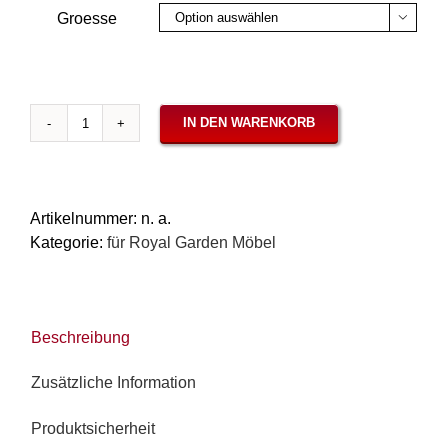
Groesse

IN DEN WARENKORB
Auflagen
für
Royal
Garden
Artikelnummer:
n. a.
/
Kategorie:
für Royal Garden Möbel
MWH
-
Serie
Elegance,
Beschreibung
Bergamo
rot
Zusätzliche Information
Menge
Produktsicherheit