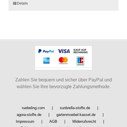
Dieses
Details
Produkt
weist
mehrere
Varianten
auf.
Die
Optionen
können
auf
der
Produktseite
Zahlen Sie bequem und sicher über PayPal und
gewählt
wählen Sie Ihre bevorzugte Zahlungsmethode.
werden
ruebeling.com
sunbrella-stoffe.de
agora-stoffe.de
gartenmoebel-kassel.de
Impressum
AGB
Widerrufsrecht