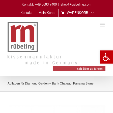
Skip
Kontakt: +49 5693 7400
|
shop@ruebeling.com
to
Kontakt
Mein Konto
WARENKORB
content
Open 
Auflagen für Diamond Garden – Bank Chateau, Panama Stone