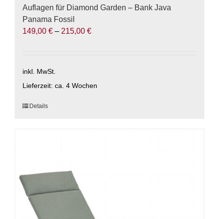
Auflagen für Diamond Garden – Bank Java
Panama Fossil
149,00
€
–
215,00
€
inkl. MwSt.
Lieferzeit:
ca. 4 Wochen
Dieses
Details
Produkt
weist
mehrere
Varianten
auf.
Die
Optionen
können
auf