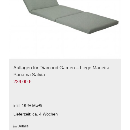
der
Produktseite
gewählt
werden
Auflagen für Diamond Garden – Liege Madeira,
Panama Salvia
239,00
€
inkl. 19 % MwSt.
Lieferzeit:
ca. 4 Wochen
Details