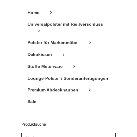
gewählt
Home
werden
Universalpolster mit Reißverschluss
Polster für Markenmöbel
Dekokissen
Stoffe Meterware
Lounge-Polster / Sonderanfertigungen
Premium Abdeckhauben
Sale
Produktsuche