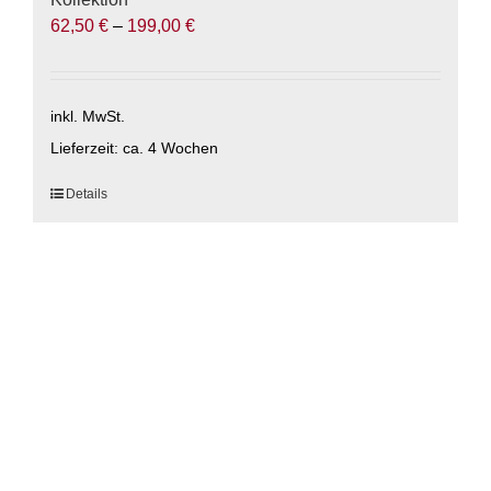
62,50
€
–
199,00
€
inkl. MwSt.
Lieferzeit:
ca. 4 Wochen
Dieses
Details
Produkt
weist
mehrere
Varianten
auf.
Die
Optionen
können
auf
der
Produktseite