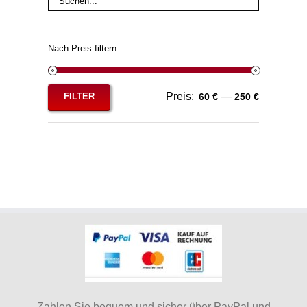
Nach Preis filtern
Preis:
—
FILTER
60 €
250 €
Min.
Max.
Preis
Preis
Zahlen Sie bequem und sicher über PayPal und