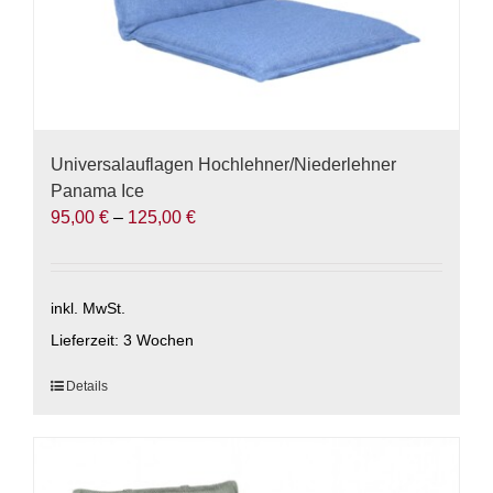
Universalauflagen Hochlehner/Niederlehner
Panama Ice
95,00
€
–
125,00
€
inkl. MwSt.
Lieferzeit:
3 Wochen
Dieses
Details
Produkt
weist
mehrere