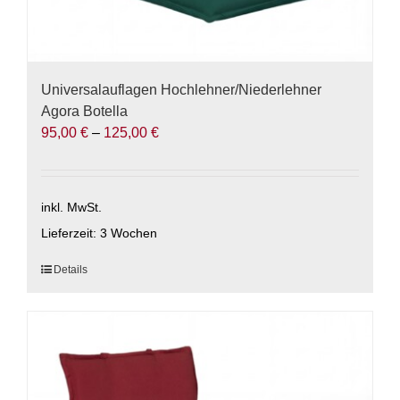
Universalauflagen Hochlehner/Niederlehner
Agora Botella
95,00
€
–
125,00
€
inkl. MwSt.
Lieferzeit:
3 Wochen
Dieses
Details
Produkt
weist
mehrere
Varianten
auf.
Die