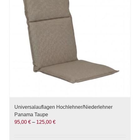
Die
Optionen
können
auf
der
Produktseite
gewählt
werden
Universalauflagen Hochlehner/Niederlehner
Panama Taupe
95,00
€
–
125,00
€