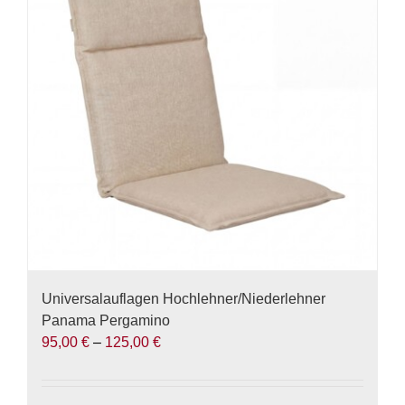
Die
Optionen
können
auf
der
Produktseite
gewählt
werden
Universalauflagen Hochlehner/Niederlehner
Panama Pergamino
95,00
€
–
125,00
€