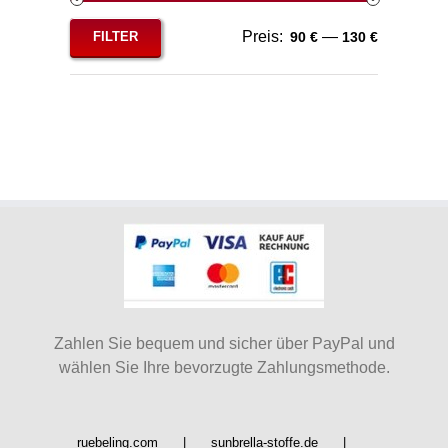
Preis:
—
FILTER
90 €
130 €
Min.
Max.
Preis
Preis
Zahlen Sie bequem und sicher über PayPal und
wählen Sie Ihre bevorzugte Zahlungsmethode.
ruebeling.com
sunbrella-stoffe.de