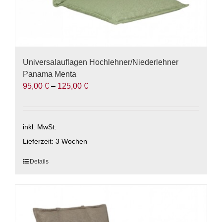
Universalauflagen Hochlehner/Niederlehner
Panama Menta
95,00
€
–
125,00
€
inkl. MwSt.
Lieferzeit:
3 Wochen
Dieses
Details
Produkt
weist
mehrere
Varianten
auf.