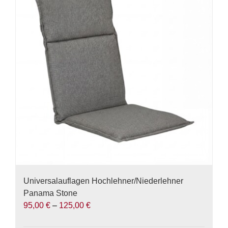
auf.
Die
Optionen
können
auf
der
Produktseite
gewählt
werden
Universalauflagen Hochlehner/Niederlehner
Panama Stone
95,00
€
–
125,00
€