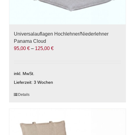
Universalauflagen Hochlehner/Niederlehner
Panama Cloud
95,00
€
–
125,00
€
inkl. MwSt.
Lieferzeit:
3 Wochen
Dieses
Details
Produkt
weist
mehrere
Varianten
auf.