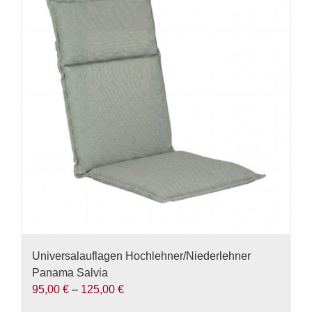
Varianten
auf.
Die
Optionen
können
auf
der
Produktseite
gewählt
werden
Universalauflagen Hochlehner/Niederlehner
Panama Salvia
95,00
€
–
125,00
€