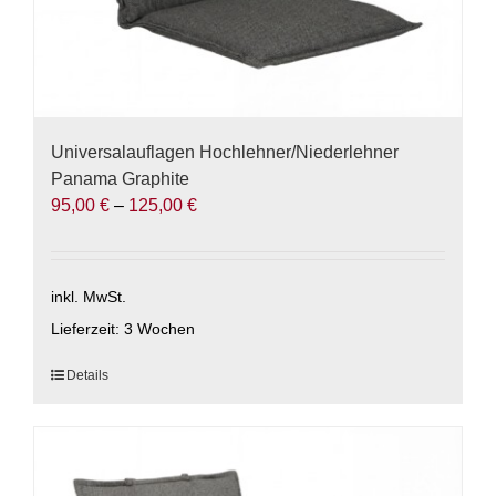
Universalauflagen Hochlehner/Niederlehner
Panama Graphite
95,00
€
–
125,00
€
inkl. MwSt.
Lieferzeit:
3 Wochen
Dieses
Details
Produkt
weist
mehrere
Varianten