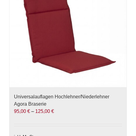
Optionen
können
auf
der
Produktseite
gewählt
werden
Universalauflagen Hochlehner/Niederlehner
Agora Braserie
95,00
€
–
125,00
€