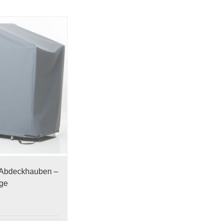
Abdeckhauben –
ege