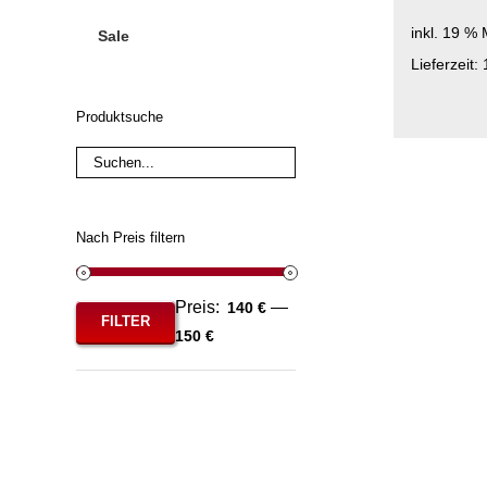
inkl. 19 %
Sale
Lieferzeit:
Produktsuche
Nach Preis filtern
Preis:
—
140 €
FILTER
Min.
Max.
150 €
Preis
Preis