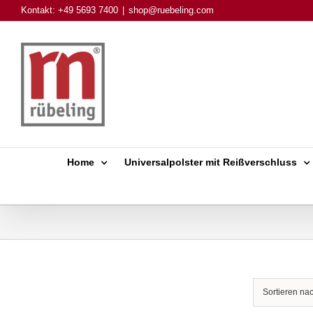
Skip
Kontakt: +49 5693 7400
|
shop@ruebeling.com
to
content
Home
Universalpolster mit Reißverschluss
Sortieren na