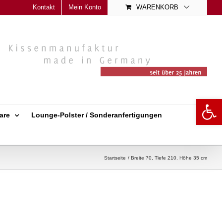
Kontakt
Mein Konto
WARENKORB
Open 
are
Lounge-Polster / Sonderanfertigungen
Startseite
Breite 70, Tiefe 210, Höhe 35 cm