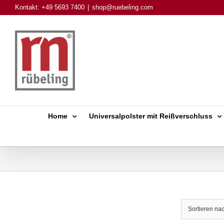
Skip
Kontakt: +49 5693 7400
|
shop@ruebeling.com
to
content
Home
Universalpolster mit Reißverschluss
Sortieren na