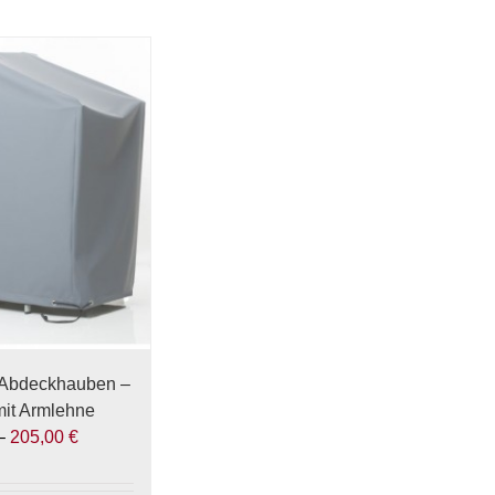
Abdeckhauben –
mit Armlehne
–
205,00
€