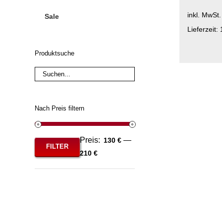
inkl. MwSt.
Sale
Lieferzeit:
Dieses
Produktsuche
Produkt
weist
mehrere
Varianten
Nach Preis filtern
auf.
Die
Optionen
Preis:
—
130 €
können
FILTER
Min.
Max.
210 €
auf
Preis
Preis
der
Produktse
gewählt
werden