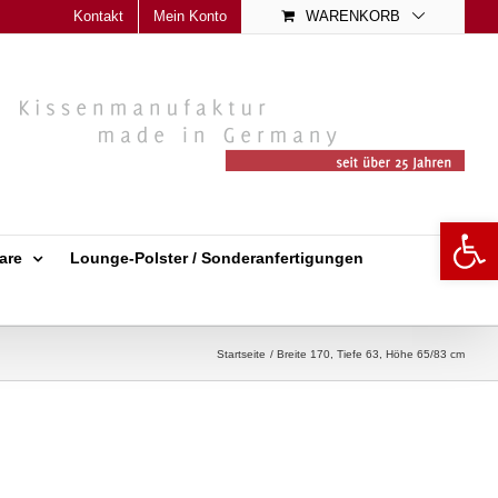
Kontakt
Mein Konto
WARENKORB
Open 
are
Lounge-Polster / Sonderanfertigungen
Startseite
Breite 170, Tiefe 63, Höhe 65/83 cm