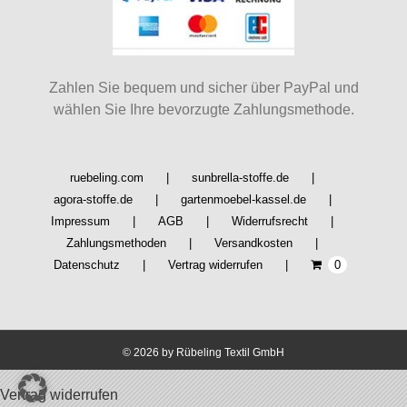
Zahlen Sie bequem und sicher über PayPal und
wählen Sie Ihre bevorzugte Zahlungsmethode.
ruebeling.com
sunbrella-stoffe.de
agora-stoffe.de
gartenmoebel-kassel.de
Impressum
AGB
Widerrufsrecht
Zahlungsmethoden
Versandkosten
Datenschutz
Vertrag widerrufen
0
©
2026 by Rübeling Textil GmbH
Vertrag widerrufen