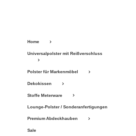
können
auf
der
Produktseite
gewählt
Home
werden
Universalpolster mit Reißverschluss
Polster für Markenmöbel
Dekokissen
Stoffe Meterware
Lounge-Polster / Sonderanfertigungen
Premium Abdeckhauben
Sale