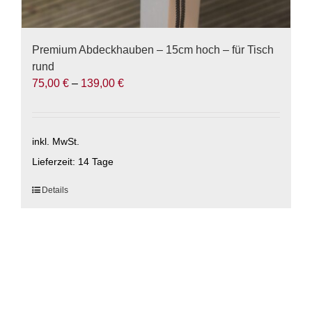
Premium Abdeckhauben – 15cm hoch – für Tisch
rund
75,00
€
–
139,00
€
inkl. MwSt.
Lieferzeit:
14 Tage
Dieses
Details
Produkt
weist
mehrere
Varianten
auf.
Die
Optionen