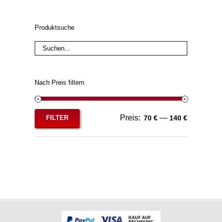
Produktsuche
Nach Preis filtern
Preis:
—
FILTER
70 €
140 €
Min.
Max.
Preis
Preis