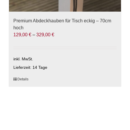
Premium Abdeckhauben für Tisch eckig – 70cm
hoch
129,00
€
–
329,00
€
inkl. MwSt.
Lieferzeit:
14 Tage
Dieses
Details
Produkt
weist
mehrere
Varianten
auf.
Die
Optionen