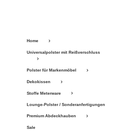
können
auf
der
Produktseite
gewählt
Home
werden
Universalpolster mit Reißverschluss
Polster für Markenmöbel
Dekokissen
Stoffe Meterware
Lounge-Polster / Sonderanfertigungen
Premium Abdeckhauben
Sale