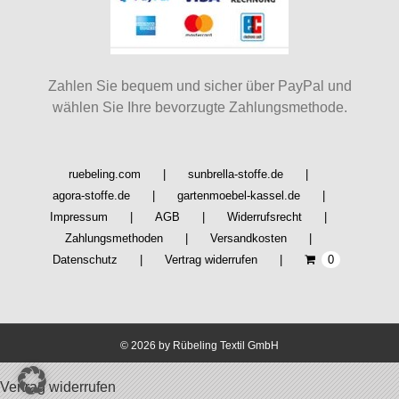
Zahlen Sie bequem und sicher über PayPal und
wählen Sie Ihre bevorzugte Zahlungsmethode.
ruebeling.com
sunbrella-stoffe.de
agora-stoffe.de
gartenmoebel-kassel.de
Impressum
AGB
Widerrufsrecht
Zahlungsmethoden
Versandkosten
Datenschutz
Vertrag widerrufen
0
©
2026 by Rübeling Textil GmbH
Vertrag widerrufen