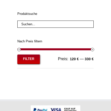
Produktsuche
Nach Preis filtern
Preis:
—
FILTER
120 €
330 €
Min.
Max.
Preis
Preis