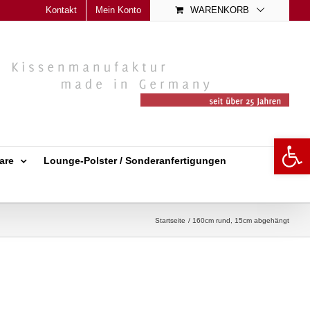
Kontakt
Mein Konto
WARENKORB
Open 
are
Lounge-Polster / Sonderanfertigungen
Startseite
160cm rund, 15cm abgehängt