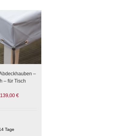
Abdeckhauben –
 – für Tisch
–
139,00
€
14 Tage