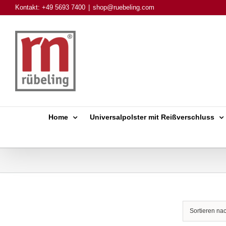
Skip
Kontakt: +49 5693 7400
|
shop@ruebeling.com
to
content
Home
Universalpolster mit Reißverschluss
Sortieren na