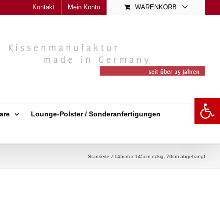
Kontakt
Mein Konto
WARENKORB
Open 
are
Lounge-Polster / Sonderanfertigungen
Startseite
145cm x 145cm eckig, 70cm abgehängt