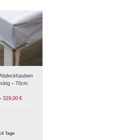
 Abdeckhauben
 eckig – 70cm
–
329,00
€
14 Tage