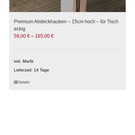
Premium Abdeckhauben – 15cm hoch – für Tisch
eckig
59,00
€
–
165,00
€
inkl. MwSt.
Lieferzeit:
14 Tage
Dieses
Details
Produkt
weist
mehrere
Varianten
auf.
Die
Optionen