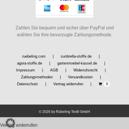
Zahlen Sie bequem und sicher über PayPal und
wählen Sie Ihre bevorzugte Zahlungsmethode.
ruebeling.com
sunbrella-stoffe.de
agora-stoffe.de
gartenmoebel-kassel.de
Impressum
AGB
Widerrufsrecht
Zahlungsmethoden
Versandkosten
Datenschutz
Vertrag widerrufen
0
©
2026 by Rübeling Textil GmbH
Vertrag widerrufen