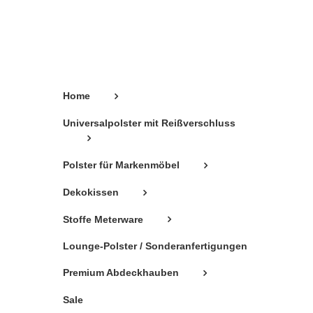
können
auf
der
Produktseite
gewählt
Home
werden
Universalpolster mit Reißverschluss
Polster für Markenmöbel
Dekokissen
Stoffe Meterware
Lounge-Polster / Sonderanfertigungen
Premium Abdeckhauben
Sale