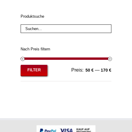
Produktsuche
Nach Preis filtern
Preis:
—
FILTER
50 €
170 €
Min.
Max.
Preis
Preis