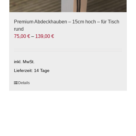
Premium Abdeckhauben – 15cm hoch – für Tisch
rund
75,00
€
–
139,00
€
inkl. MwSt.
Lieferzeit:
14 Tage
Dieses
Details
Produkt
weist
mehrere
Varianten
auf.
Die
Optionen