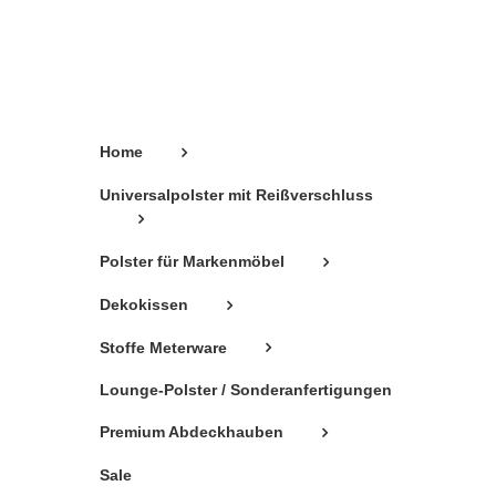
können
auf
der
Produktseite
gewählt
Home
werden
Universalpolster mit Reißverschluss
Polster für Markenmöbel
Dekokissen
Stoffe Meterware
Lounge-Polster / Sonderanfertigungen
Premium Abdeckhauben
Sale