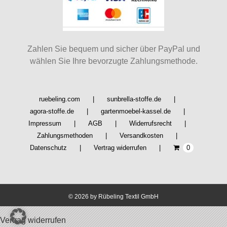
Zahlen Sie bequem und sicher über PayPal und
wählen Sie Ihre bevorzugte Zahlungsmethode.
ruebeling.com
sunbrella-stoffe.de
agora-stoffe.de
gartenmoebel-kassel.de
Impressum
AGB
Widerrufsrecht
Zahlungsmethoden
Versandkosten
Datenschutz
Vertrag widerrufen
0
©
2026 by Rübeling Textil GmbH
Vertrag widerrufen