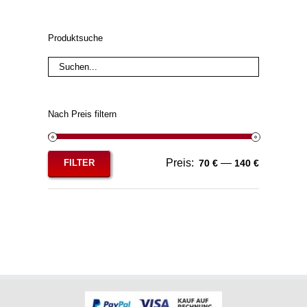
Produktsuche
Nach Preis filtern
Preis:
—
FILTER
70 €
140 €
Min.
Max.
Preis
Preis