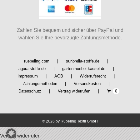
Zahlen Sie bequem und sicher über PayPal und
wählen Sie Ihre bevorzugte Zahlungsmethode.
ruebeling.com
sunbrella-stoffe.de
agora-stoffe.de
gartenmoebel-kassel.de
Impressum
AGB
Widerrufsrecht
Zahlungsmethoden
Versandkosten
Datenschutz
Vertrag widerrufen
0
©
2026 by Rübeling Textil GmbH
Vertrag widerrufen