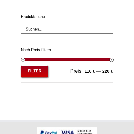
Produktsuche
Nach Preis filtern
Preis:
—
FILTER
110 €
220 €
Min.
Max.
Preis
Preis