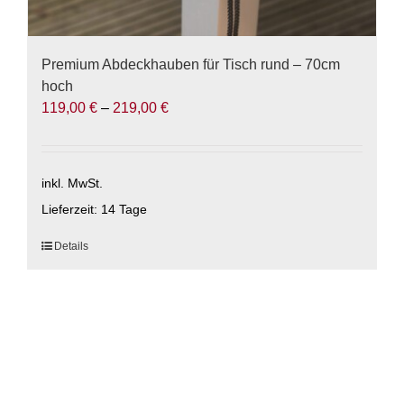
Premium Abdeckhauben für Tisch rund – 70cm
hoch
119,00
€
–
219,00
€
inkl. MwSt.
Lieferzeit:
14 Tage
Dieses
Details
Produkt
weist
mehrere
Varianten
auf.
Die
Optionen