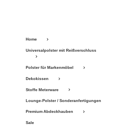
können
auf
der
Produktseite
gewählt
Home
werden
Universalpolster mit Reißverschluss
Polster für Markenmöbel
Dekokissen
Stoffe Meterware
Lounge-Polster / Sonderanfertigungen
Premium Abdeckhauben
Sale