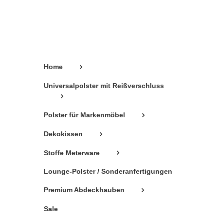
können
auf
der
Produktseite
gewählt
Home
werden
Universalpolster mit Reißverschluss
Polster für Markenmöbel
Dekokissen
Stoffe Meterware
Lounge-Polster / Sonderanfertigungen
Premium Abdeckhauben
Sale