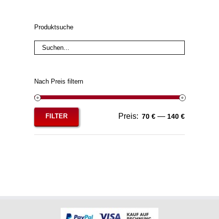
Produktsuche
Nach Preis filtern
Preis:
—
FILTER
70 €
140 €
Min.
Max.
Preis
Preis