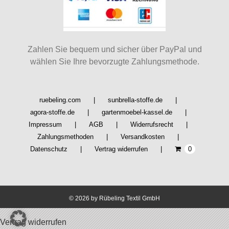
Zahlen Sie bequem und sicher über PayPal und
wählen Sie Ihre bevorzugte Zahlungsmethode.
ruebeling.com
sunbrella-stoffe.de
agora-stoffe.de
gartenmoebel-kassel.de
Impressum
AGB
Widerrufsrecht
Zahlungsmethoden
Versandkosten
Datenschutz
Vertrag widerrufen
0
©
2026 by Rübeling Textil GmbH
Vertrag widerrufen