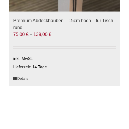
Premium Abdeckhauben – 15cm hoch – für Tisch
rund
75,00
€
–
139,00
€
inkl. MwSt.
Lieferzeit:
14 Tage
Dieses
Details
Produkt
weist
mehrere
Varianten
auf.
Die
Optionen