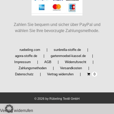
Zahlen Sie bequem und sicher über PayPal und
wählen Sie Ihre bevorzugte Zahlungsmethode.
ruebeling.com
sunbrella-stoffe.de
agora-stoffe.de
gartenmoebel-kassel.de
Impressum
AGB
Widerrufsrecht
Zahlungsmethoden
Versandkosten
Datenschutz
Vertrag widerrufen
0
©
2026 by Rübeling Textil GmbH
Vertrag widerrufen