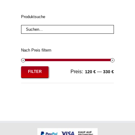
Produktsuche
Nach Preis filtern
Preis:
—
FILTER
120 €
330 €
Min.
Max.
Preis
Preis