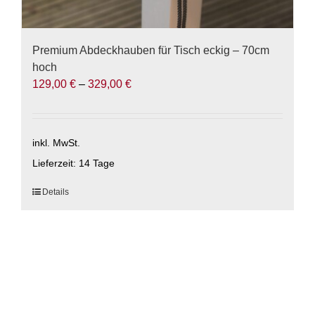
Premium Abdeckhauben für Tisch eckig – 70cm
hoch
129,00
€
–
329,00
€
inkl. MwSt.
Lieferzeit:
14 Tage
Dieses
Details
Produkt
weist
mehrere
Varianten
auf.
Die
Optionen