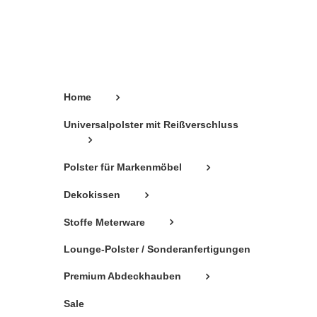
können
auf
der
Produktseite
gewählt
Home
werden
Universalpolster mit Reißverschluss
Polster für Markenmöbel
Dekokissen
Stoffe Meterware
Lounge-Polster / Sonderanfertigungen
Premium Abdeckhauben
Sale