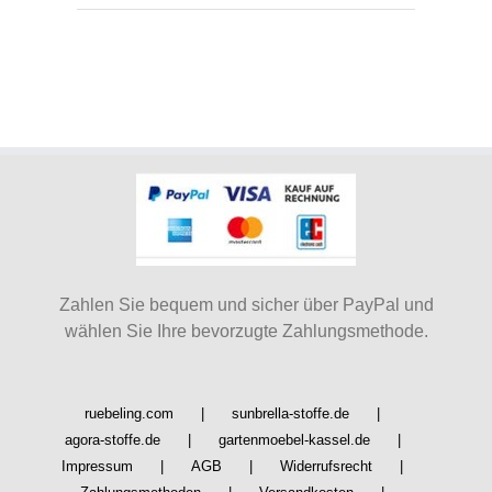
Preis
Preis
Zahlen Sie bequem und sicher über PayPal und
wählen Sie Ihre bevorzugte Zahlungsmethode.
ruebeling.com
sunbrella-stoffe.de
agora-stoffe.de
gartenmoebel-kassel.de
Impressum
AGB
Widerrufsrecht