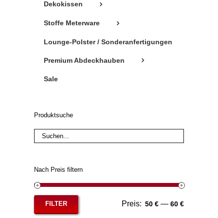
Dekokissen
Stoffe Meterware
Lounge-Polster / Sonderanfertigungen
Premium Abdeckhauben
Sale
Produktsuche
Nach Preis filtern
Preis:
—
FILTER
50 €
60 €
Min.
Max.