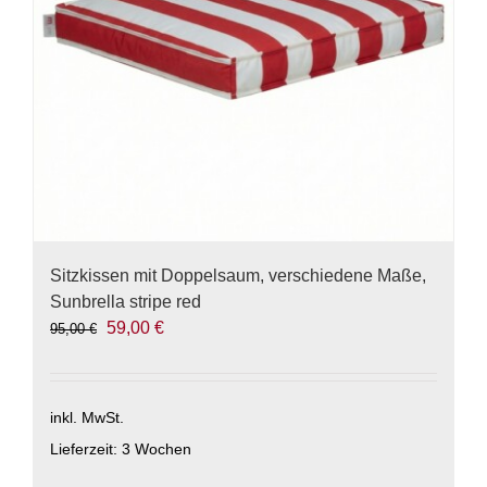
Sitzkissen mit Doppelsaum, verschiedene Maße,
Sunbrella stripe red
Ursprünglicher
Aktueller
59,00
€
95,00
€
Preis
Preis
war:
ist:
95,00 €
59,00 €.
inkl. MwSt.
Lieferzeit:
3 Wochen