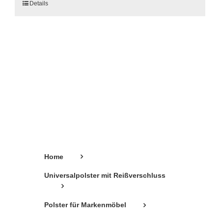
Dieses
Details
Produkt
weist
mehrere
Varianten
auf.
Die
Optionen
können
auf
der
Produktseite
gewählt
Home
werden
Universalpolster mit Reißverschluss
Polster für Markenmöbel