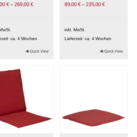
,00
€
–
269,00
€
89,00
€
–
235,00
€
 MwSt.
inkl. MwSt.
rzeit:
ca. 4 Wochen
Lieferzeit:
ca. 4 Wochen
ses
Quick View
Dieses
Quick View
ukt
Produkt
t
weist
rere
mehrere
anten
Varianten
auf.
Die
onen
Optionen
nen
können
auf
der
uktseite
Produktseite