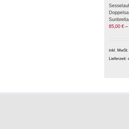
gewählt
Sesselau
werden
Doppelsa
Sunbrella
85,00
€
inkl. MwSt.
Lieferzeit:
Dieses
Produkt
weist
mehrere
Varianten
auf.
Die
Optionen
können