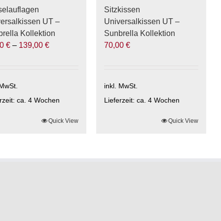
hlt
gewählt
elauflagen
Sitzkissen
den
werden
ersalkissen UT –
Universalkissen UT –
rella Kollektion
Sunbrella Kollektion
00
€
–
139,00
€
70,00
€
 MwSt.
inkl. MwSt.
rzeit:
ca. 4 Wochen
Lieferzeit:
ca. 4 Wochen
ses
Quick View
Dieses
Quick View
ukt
Produkt
t
weist
rere
mehrere
anten
Varianten
auf.
Die
onen
Optionen
nen
können