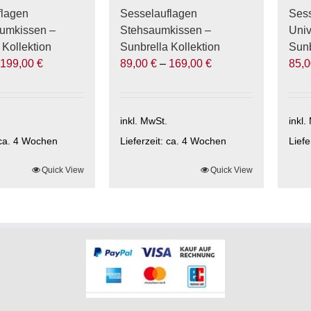
gewählt
gewä
flagen
Sesselauflagen
Sess
werden
wer
umkissen –
Stehsaumkissen –
Univ
 Kollektion
Sunbrella Kollektion
Sunb
–
199,00
€
89,00
€
–
169,00
€
85,
inkl. MwSt.
inkl.
ca. 4 Wochen
Lieferzeit:
ca. 4 Wochen
Liefe
Quick View
Dieses
Quick View
Die
Produkt
Prod
weist
weis
mehrere
meh
Varianten
Vari
auf.
auf.
Die
Die
Optionen
Opti
können
kön