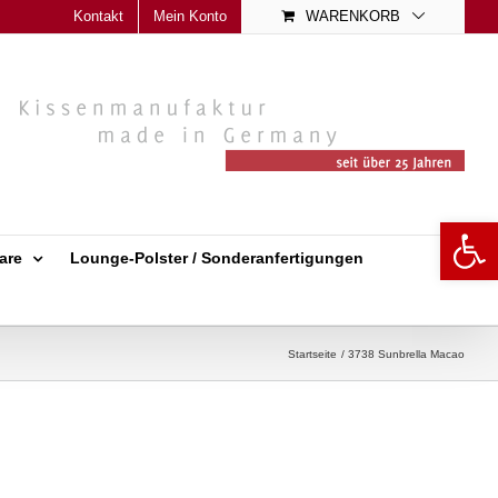
Kontakt
Mein Konto
WARENKORB
Open 
are
Lounge-Polster / Sonderanfertigungen
Startseite
3738 Sunbrella Macao