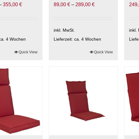
–
355,00
€
89,00
€
–
289,00
€
249
inkl. MwSt.
inkl.
ca. 4 Wochen
Lieferzeit:
ca. 4 Wochen
Liefe
Quick View
Dieses
Quick View
Die
Produkt
Prod
weist
weis
mehrere
meh
Varianten
Vari
auf.
auf.
Die
Die
Optionen
Opti
können
kön
auf
auf
der
der
ite
Produktseite
Prod