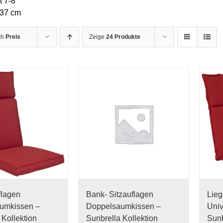
t 7-8
137 cm
ch
Preis
Zeige
24 Produkte
flagen
Bank- Sitzauflagen
Lieg
umkissen –
Doppelsaumkissen –
Univ
 Kollektion
Sunbrella Kollektion
Sunb