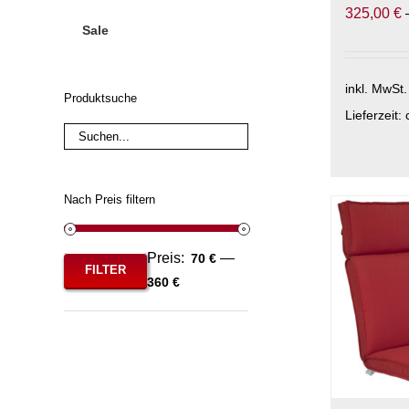
325,00
€
Sale
inkl. MwSt.
Produktsuche
Lieferzeit:
Dieses
Produkt
weist
Nach Preis filtern
mehrere
Varianten
Preis:
—
70 €
auf.
FILTER
Min.
Max.
360 €
Die
Preis
Preis
Optionen
können
auf
der
Produktse