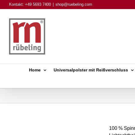
Skip
Kontakt: +49 5693 7400
|
shop@ruebeling.com
to
content
Home
Universalpolster mit Reißverschluss
100 % Spinn