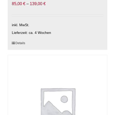
85,00
€
–
139,00
€
inkl. MwSt.
Lieferzeit:
ca. 4 Wochen
Dieses
Details
Produkt
weist
mehrere
Varianten
auf.
Die
Optionen
können
auf
der
Produktseite