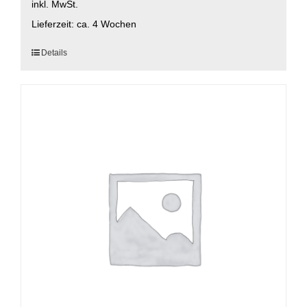
inkl. MwSt.
Lieferzeit:
ca. 4 Wochen
Dieses
Details
Produkt
weist
mehrere
Varianten
auf.
Die
Optionen
können
auf
der
Produktseite
gewählt
werden