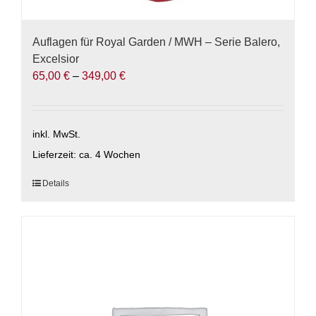
Auflagen für Royal Garden / MWH – Serie Balero,
Excelsior
65,00
€
–
349,00
€
inkl. MwSt.
Lieferzeit:
ca. 4 Wochen
Dieses
Details
Produkt
weist
mehrere
Varianten
auf.
Die
Optionen