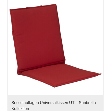
mehrere
Varianten
auf.
Die
Optionen
können
auf
der
Produktseite
gewählt
werden
Sesselauflagen Universalkissen UT – Sunbrella
Kollektion