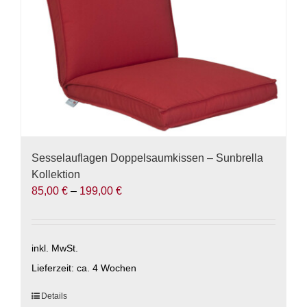
der
Produktseite
gewählt
werden
Sesselauflagen Doppelsaumkissen – Sunbrella
Kollektion
85,00
€
–
199,00
€
inkl. MwSt.
Lieferzeit:
ca. 4 Wochen
Dieses
Details