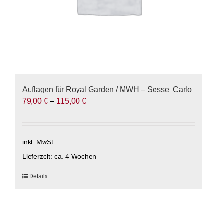
gewählt
werden
Auflagen für Royal Garden / MWH – Sessel Carlo
79,00
€
–
115,00
€
inkl. MwSt.
Lieferzeit:
ca. 4 Wochen
Dieses
Details
Produkt
weist
mehrere