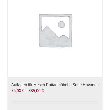
auf.
Die
Optionen
können
auf
der
Produktseite
gewählt
werden
Auflagen für Mesch Rattanmöbel – Serie Havanna
75,00
€
–
385,00
€