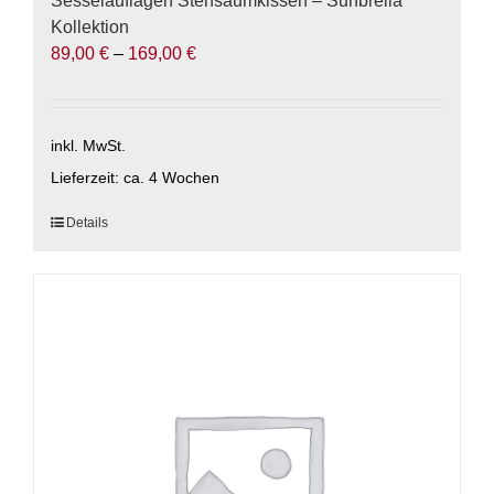
Sesselauflagen Stehsaumkissen – Sunbrella
Kollektion
89,00
€
–
169,00
€
inkl. MwSt.
Lieferzeit:
ca. 4 Wochen
Dieses
Details
Produkt
weist
mehrere
Varianten
auf.
Die
Optionen
können
auf
der