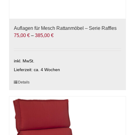
Auflagen für Mesch Rattanmöbel – Serie Raffles
75,00
€
–
385,00
€
inkl. MwSt.
Lieferzeit:
ca. 4 Wochen
Dieses
Details
Produkt
weist
mehrere
Varianten
auf.
Die
Optionen