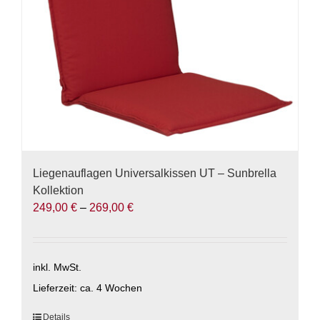
der
Produktseite
gewählt
werden
Liegenauflagen Universalkissen UT – Sunbrella
Kollektion
249,00
€
–
269,00
€
inkl. MwSt.
Lieferzeit:
ca. 4 Wochen
Dieses
Details