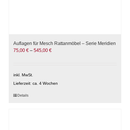
Auflagen für Mesch Rattanmöbel – Serie Meridien
75,00
€
–
545,00
€
inkl. MwSt.
Lieferzeit:
ca. 4 Wochen
Dieses
Details
Produkt
weist
mehrere
Varianten