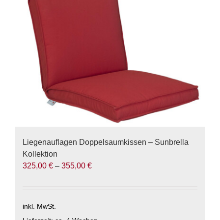
können
auf
der
Produktseite
gewählt
werden
Liegenauflagen Doppelsaumkissen – Sunbrella
Kollektion
325,00
€
–
355,00
€
inkl. MwSt.