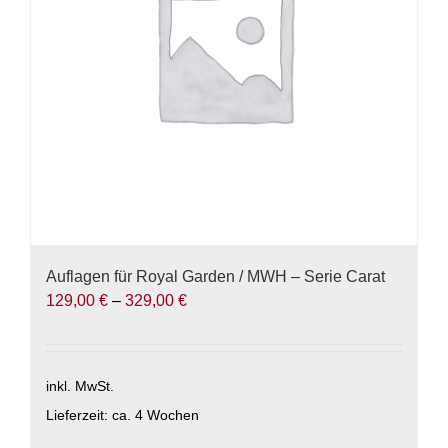
können
auf
der
Produktseite
gewählt
werden
Auflagen für Royal Garden / MWH – Serie Carat
129,00
€
–
329,00
€
inkl. MwSt.
Lieferzeit:
ca. 4 Wochen