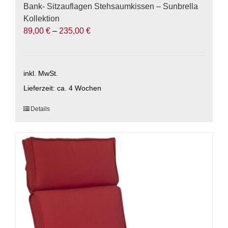
Bank- Sitzauflagen Stehsaumkissen – Sunbrella
Kollektion
89,00
€
–
235,00
€
inkl. MwSt.
Lieferzeit:
ca. 4 Wochen
Dieses
Details
Produkt
weist
mehrere
Varianten
auf.
Die
Optionen
können
auf