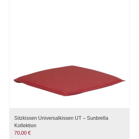
Varianten
auf.
Die
Optionen
können
auf
der
Produktseite
gewählt
werden
Sitzkissen Universalkissen UT – Sunbrella
Kollektion
70,00
€