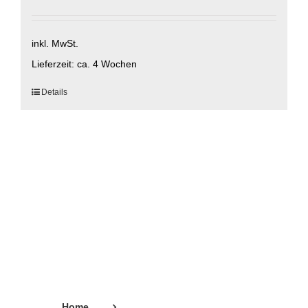
inkl. MwSt.
Lieferzeit:
ca. 4 Wochen
Dieses
Details
Produkt
weist
mehrere
Varianten
auf.
Die
Optionen
können
auf
der
Produktseite
gewählt
Home
werden