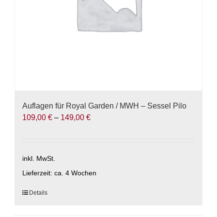
Produktseite
gewählt
werden
Auflagen für Royal Garden / MWH – Sessel Pilo
109,00
€
–
149,00
€
inkl. MwSt.
Lieferzeit:
ca. 4 Wochen
Dieses
Details
Produkt
weist