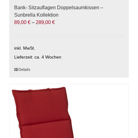
Bank- Sitzauflagen Doppelsaumkissen –
Sunbrella Kollektion
89,00
€
–
289,00
€
inkl. MwSt.
Lieferzeit:
ca. 4 Wochen
Dieses
Details
Produkt
weist
mehrere
Varianten
auf.
Die
Optionen
können
auf