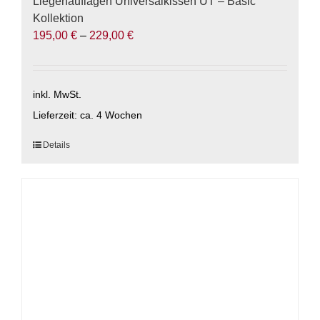
Liegenauflagen Universalkissen UT – Basic
Kollektion
195,00
€
–
229,00
€
inkl. MwSt.
Lieferzeit:
ca. 4 Wochen
Dieses
Details
Produkt
weist
mehrere
Varianten
auf.
Die
Optionen
können
auf
der