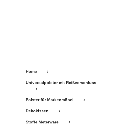
mehrere
Varianten
auf.
Die
Optionen
können
auf
der
Produktseite
gewählt
Home
werden
Universalpolster mit Reißverschluss
Polster für Markenmöbel
Dekokissen
Stoffe Meterware