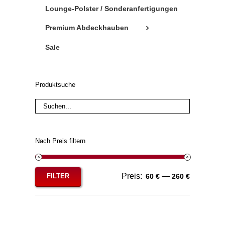
Lounge-Polster / Sonderanfertigungen
Premium Abdeckhauben
Sale
Produktsuche
Nach Preis filtern
Preis:
—
FILTER
60 €
260 €
Min.
Max.
Preis
Preis