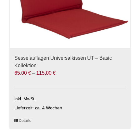
gewählt
werden
Sesselauflagen Universalkissen UT – Basic
Kollektion
65,00
€
–
115,00
€
inkl. MwSt.
Lieferzeit:
ca. 4 Wochen
Dieses
Details
Produkt
weist