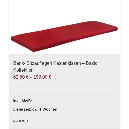
Produktseite
gewählt
werden
Bank- Sitzauflagen Kastenkissen – Basic
Kollektion
62,50
€
–
199,00
€
inkl. MwSt.
Lieferzeit:
ca. 4 Wochen
Dieses
Details
Produkt