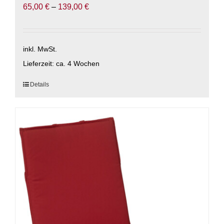
65,00
€
–
139,00
€
inkl. MwSt.
Lieferzeit:
ca. 4 Wochen
Dieses
Details
Produkt
weist
mehrere
Varianten
auf.
Die
Optionen
können
auf
der
Produktseite