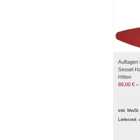
auf.
Die
Optionen
können
auf
der
Produktse
gewählt
Auflagen 
werden
Sessel Ha
Hilton
88,00
€
inkl. MwSt.
Lieferzeit:
Dieses