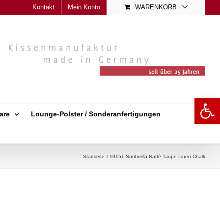
Kontakt
Mein Konto
WARENKORB
Open 
are
Lounge-Polster / Sonderanfertigungen
Startseite
10151 Sunbrella Natté Taupe Linen Chalk