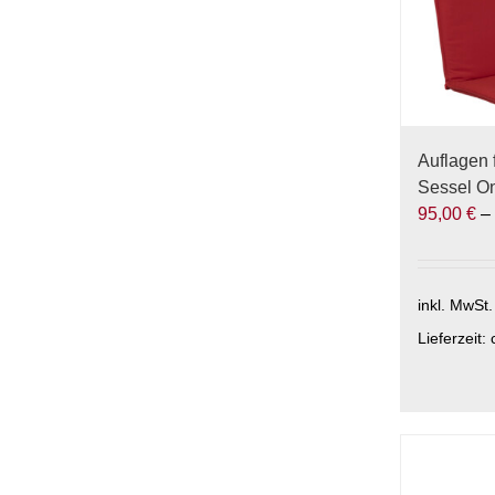
Optionen
können
auf
der
Produktse
gewählt
Auflagen 
werden
Sessel One
95,00
€
inkl. MwSt.
Lieferzeit:
Dieses
Produkt
weist
mehrere
Varianten