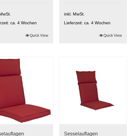
 MwSt.
inkl. MwSt.
rzeit:
ca. 4 Wochen
Lieferzeit:
ca. 4 Wochen
ses
Quick View
Dieses
Quick View
ukt
Produkt
t
weist
rere
mehrere
anten
Varianten
auf.
Die
onen
Optionen
nen
können
auf
der
uktseite
Produktseite
hlt
gewählt
den
werden
elauflagen
Sesselauflagen