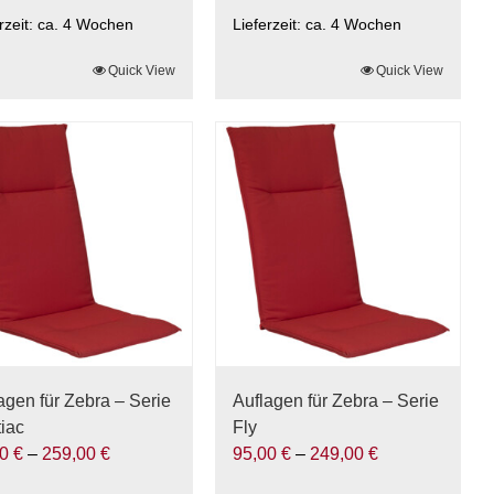
rzeit:
ca. 4 Wochen
Lieferzeit:
ca. 4 Wochen
ses
Quick View
Dieses
Quick View
ukt
Produkt
t
weist
rere
mehrere
anten
Varianten
auf.
Die
onen
Optionen
nen
können
auf
der
uktseite
Produktseite
hlt
gewählt
agen für Zebra – Serie
Auflagen für Zebra – Serie
den
werden
iac
Fly
00
€
–
259,00
€
95,00
€
–
249,00
€