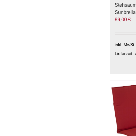
Stehsaum
Sunbrella
89,00
€
inkl. MwSt.
Lieferzeit:
Dieses
Produkt
weist
mehrere
Varianten
auf.
Die
Optionen
können
auf