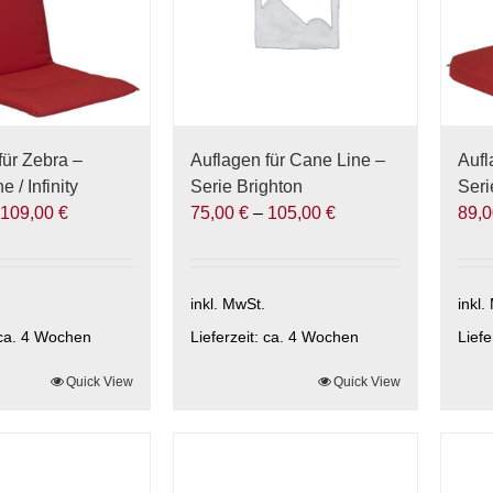
können
kön
auf
auf
der
der
Produktseite
Prod
ite
gewählt
gewä
werden
wer
für Zebra –
Auflagen für Cane Line –
Aufl
 / Infinity
Serie Brighton
Ser
–
109,00
€
75,00
€
–
105,00
€
89,
inkl. MwSt.
inkl.
ca. 4 Wochen
Lieferzeit:
ca. 4 Wochen
Liefe
Quick View
Dieses
Quick View
Die
Produkt
Prod
weist
weis
mehrere
meh
Varianten
Vari