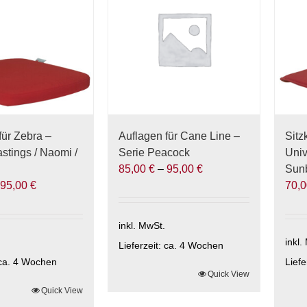
auf.
auf.
Die
Die
Optionen
Opti
können
kön
auf
auf
der
der
ite
Produktseite
Prod
gewählt
gewä
für Zebra –
Auflagen für Cane Line –
Sitz
werden
wer
stings / Naomi /
Serie Peacock
Univ
85,00
€
–
95,00
€
Sunb
–
95,00
€
70,
inkl. MwSt.
inkl.
Lieferzeit:
ca. 4 Wochen
ca. 4 Wochen
Liefe
Dieses
Quick View
Quick View
Produkt
Die