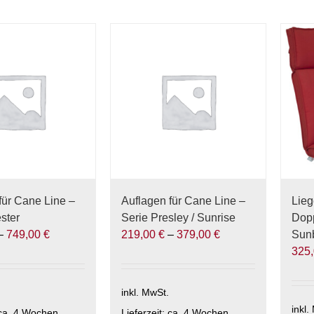
für Cane Line –
Auflagen für Cane Line –
Lieg
ster
Serie Presley / Sunrise
Dop
–
749,00
€
219,00
€
–
379,00
€
Sunb
325
inkl. MwSt.
inkl.
ca. 4 Wochen
Lieferzeit:
ca. 4 Wochen