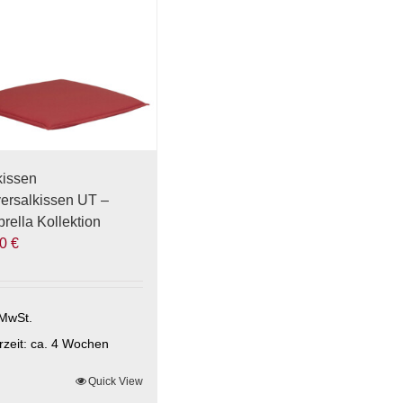
auf.
Die
onen
Optionen
nen
können
auf
der
uktseite
Produktseite
hlt
gewählt
kissen
den
werden
ersalkissen UT –
rella Kollektion
00
€
 MwSt.
rzeit:
ca. 4 Wochen
ses
Quick View