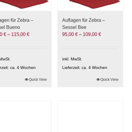
der
uktseite
Produktseite
hlt
gewählt
agen für Zebra –
Auflagen für Zebra –
den
werden
sel Bueno
Sessel Bee
00
€
–
115,00
€
95,00
€
–
109,00
€
 MwSt.
inkl. MwSt.
rzeit:
ca. 4 Wochen
Lieferzeit:
ca. 4 Wochen
ses
Quick View
Dieses
Quick View
ukt
Produkt
t
weist
rere
mehrere
anten
Varianten
auf.
Die
onen
Optionen