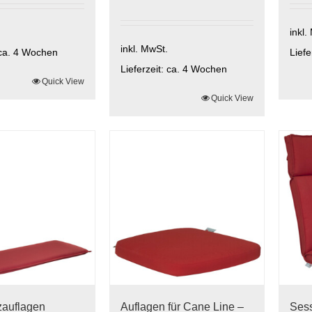
inkl.
inkl. MwSt.
ca. 4 Wochen
Liefe
Lieferzeit:
ca. 4 Wochen
Quick View
Die
Dieses
Quick View
Prod
Produkt
weis
weist
meh
mehrere
Vari
Varianten
auf.
auf.
Die
Die
Opti
Optionen
kön
können
auf
auf
der
ite
der
Prod
Produktseite
gewä
gewählt
wer
zauflagen
Auflagen für Cane Line –
Sess