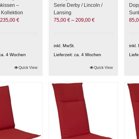
werden
kissen –
Serie Derby / Lincoln /
Dop
 Kollektion
Lansing
Sunb
–
235,00
€
75,00
€
–
209,00
€
85,
inkl. MwSt.
inkl.
ca. 4 Wochen
Lieferzeit:
ca. 4 Wochen
Liefe
Quick View
Dieses
Quick View
Die
Produkt
Prod
weist
weis
mehrere
meh
Varianten
Vari
auf.
auf.
Die
Die
Optionen
Opti
können
kön
auf
auf