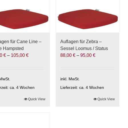
nen
können
auf
der
uktseite
Produktseite
hlt
gewählt
den
werden
agen für Cane Line –
Auflagen für Zebra –
ie Hampsted
Sessel Loomus / Status
00
€
–
105,00
€
88,00
€
–
95,00
€
 MwSt.
inkl. MwSt.
rzeit:
ca. 4 Wochen
Lieferzeit:
ca. 4 Wochen
ses
Quick View
Dieses
Quick View
ukt
Produkt
t
weist
rere
mehrere
anten
Varianten