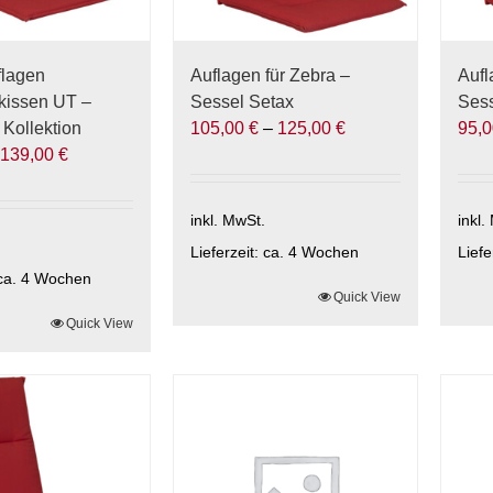
der
der
ite
Produktseite
Prod
gewählt
gewä
flagen
Auflagen für Zebra –
Aufl
werden
wer
kissen UT –
Sessel Setax
Ses
 Kollektion
105,00
€
–
125,00
€
95,
–
139,00
€
inkl. MwSt.
inkl.
Lieferzeit:
ca. 4 Wochen
Liefe
ca. 4 Wochen
Dieses
Quick View
Die
Quick View
Produkt
Prod
weist
weis
mehrere
meh
Varianten
Vari
auf.
auf.
Die
Die
Optionen
Opti