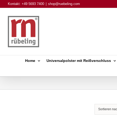
Skip
Kontakt: +49 5693 7400
|
shop@ruebeling.com
to
content
Home
Universalpolster mit Reißverschluss
Sortieren na