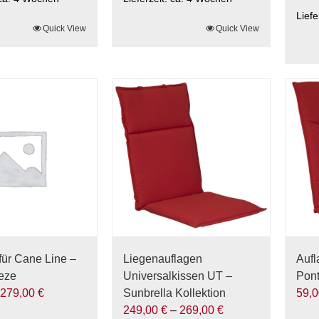
Liefe
Quick View
Dieses
Quick View
Produkt
Die
weist
Prod
mehrere
weis
Varianten
meh
auf.
Vari
Die
auf.
Optionen
Die
können
Opti
auf
kön
der
auf
ite
Produktseite
der
gewählt
Prod
werden
gewä
für Cane Line –
Liegenauflagen
Aufl
wer
eeze
Universalkissen UT –
Pont
–
279,00
€
Sunbrella Kollektion
59,
249,00
€
–
269,00
€