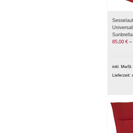
der
Produktse
gewählt
Sesselau
werden
Universal
Sunbrella
85,00
€
inkl. MwSt.
Lieferzeit:
Dieses
Produkt
weist
mehrere
Varianten
auf.
Die