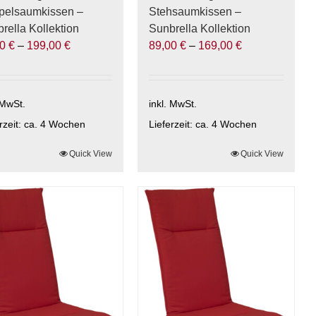
pelsaumkissen –
Stehsaumkissen –
rella Kollektion
Sunbrella Kollektion
00
€
–
199,00
€
89,00
€
–
169,00
€
 MwSt.
inkl. MwSt.
rzeit:
ca. 4 Wochen
Lieferzeit:
ca. 4 Wochen
ses
Quick View
Dieses
Quick View
ukt
Produkt
t
weist
rere
mehrere
anten
Varianten
auf.
Die
onen
Optionen
nen
können
auf